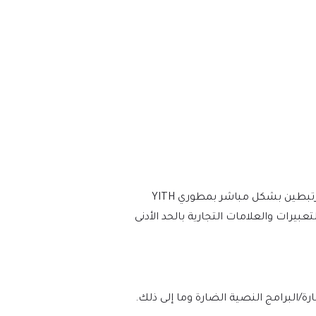
نقوم بالشراء والتنزيل من المطورين الأصليين، لتوفير الإصدار الأكثر أصالة ووثوقًا. ملاحظة: نحن لسنا تابعين أو مرتبطين بشكل مباشر بمطوري YITH
تخدم الأسماء والتعبيرات والعلامات التجارية بالحد الأدنى
لوه بنسبة 100% من الفيروسات/البرامج الضارة/البرامج النصية الضارة وما إلى ذلك.