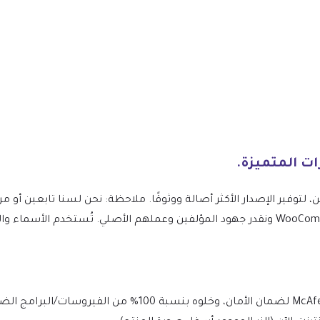
WooCommerce Recently Viewed Products Premium ونقدر جهود المؤلفين وعملهم الأصلي. تُس
يتم فحص الملف يوميًا بواسطة Norton وMcAfee لضمان الأمان، وخ