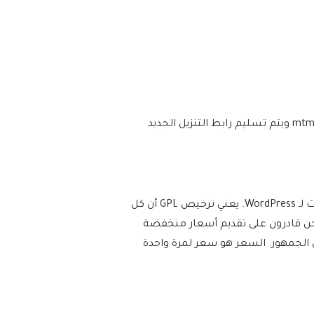
نحن نتأكد من أن موقعك محدث دائمًا، وسيتم إعلامك في اللحظة التي يتم فيها إصدار إصدار جديد على mtm4web.com ويتم تسليم رابط التنزيل الجديد
يفرض WordPress ترخيص GPL/GNU على جميع المكونات الإضافية والموضوعات التي ينشئها مطورو الطرف الثالث لـ WordPress. يعني ترخيص GPL أن كل
عات). نحن قادرون على تقديم أسعار منخفضة
 الجمهور. السعر هو سعر لمرة واحدة