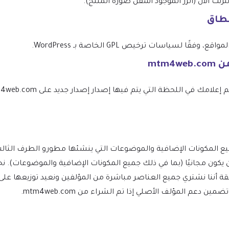
نت الآن (الزر الموجود أسفل صورة المنتج).
نطاق
 لسياسات ترخيص GPL الخاصة بـ WordPress.
W ومشتقاته يجب أن يكون مجانيًا (بما في ذلك جميع المكونات الإضافية والموضو
ة أننا نشتري جميع العناصر مباشرة من المؤلفين ونعيد توزيعها على
دعم المؤلف الأصلي إذا تم الشراء من mtm4web.com.