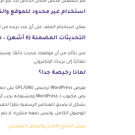
قم بتشغيل فحص الأمان الخاص بك عبر الإنتر
استخدام غير محدود للموقع وال
يمكن استخدام الملف على أي عدد تريده من المواقع، وفقًا
التحديثات المضمنة (6 أشهر) – من mtm4web.com
تلقائيًا إلى بريدك الإلكتروني.
لماذا رخيصة جدا؟
نص مكتوب لـ ordPress
بشكل لا يصدق للعناصر الرسمية نظرًا لحقيق
للوصول الكامل، وليس دفعة متكررة. لا يتم تضمين 
عرض المنتج الأصلي والعرض التوضيحي