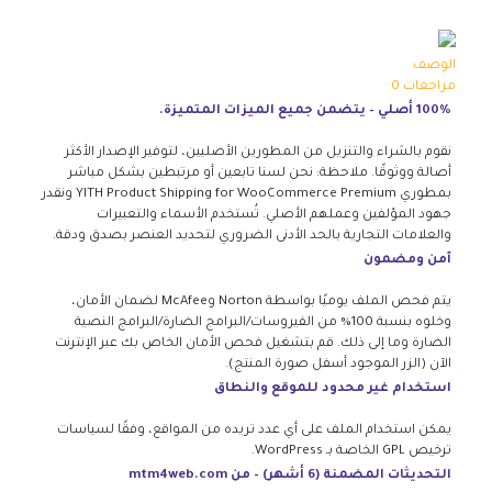
الوصف
مراجعات
0
100% أصلي – يتضمن جميع الميزات المتميزة.
نقوم بالشراء والتنزيل من المطورين الأصليين، لتوفير الإصدار الأكثر
أصالة ووثوقًا. ملاحظة: نحن لسنا تابعين أو مرتبطين بشكل مباشر
بمطوري YITH Product Shipping for WooCommerce Premium ونقدر
جهود المؤلفين وعملهم الأصلي. تُستخدم الأسماء والتعبيرات
والعلامات التجارية بالحد الأدنى الضروري لتحديد العنصر بصدق ودقة.
آمن ومضمون
يتم فحص الملف يوميًا بواسطة Norton وMcAfee لضمان الأمان،
وخلوه بنسبة 100% من الفيروسات/البرامج الضارة/البرامج النصية
الضارة وما إلى ذلك. قم بتشغيل فحص الأمان الخاص بك عبر الإنترنت
الآن (الزر الموجود أسفل صورة المنتج).
استخدام غير محدود للموقع والنطاق
يمكن استخدام الملف على أي عدد تريده من المواقع، وفقًا لسياسات
ترخيص GPL الخاصة بـ WordPress.
التحديثات المضمنة (6 أشهر) – من mtm4web.com