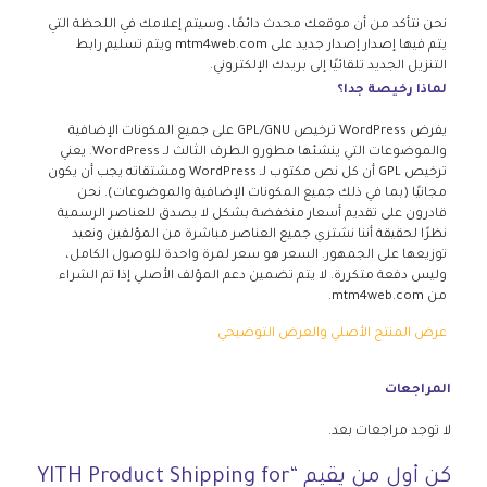
نحن نتأكد من أن موقعك محدث دائمًا، وسيتم إعلامك في اللحظة التي
يتم فيها إصدار إصدار جديد على mtm4web.com ويتم تسليم رابط
التنزيل الجديد تلقائيًا إلى بريدك الإلكتروني.
لماذا رخيصة جدا؟
يفرض WordPress ترخيص GPL/GNU على جميع المكونات الإضافية
والموضوعات التي ينشئها مطورو الطرف الثالث لـ WordPress. يعني
ترخيص GPL أن كل نص مكتوب لـ WordPress ومشتقاته يجب أن يكون
مجانيًا (بما في ذلك جميع المكونات الإضافية والموضوعات). نحن
قادرون على تقديم أسعار منخفضة بشكل لا يصدق للعناصر الرسمية
نظرًا لحقيقة أننا نشتري جميع العناصر مباشرة من المؤلفين ونعيد
توزيعها على الجمهور. السعر هو سعر لمرة واحدة للوصول الكامل،
وليس دفعة متكررة. لا يتم تضمين دعم المؤلف الأصلي إذا تم الشراء
من mtm4web.com.
عرض المنتج الأصلي والعرض التوضيحي
المراجعات
لا توجد مراجعات بعد.
كن أول من يقيم “YITH Product Shipping for