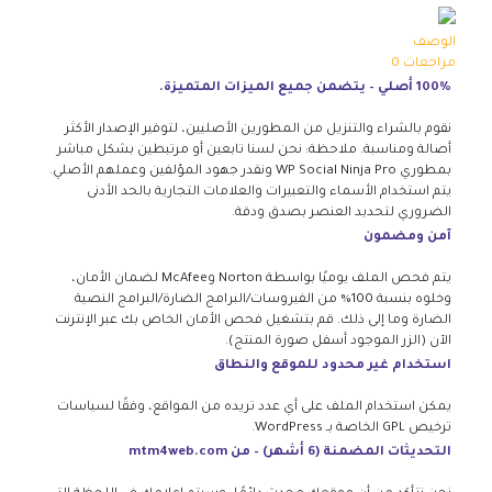
الوصف
مراجعات
0
100% أصلي – يتضمن جميع الميزات المتميزة.
نقوم بالشراء والتنزيل من المطورين الأصليين، لتوفير الإصدار الأكثر
أصالة ومناسبة. ملاحظة: نحن لسنا تابعين أو مرتبطين بشكل مباشر
بمطوري WP Social Ninja Pro ونقدر جهود المؤلفين وعملهم الأصلي.
يتم استخدام الأسماء والتعبيرات والعلامات التجارية بالحد الأدنى
الضروري لتحديد العنصر بصدق ودقة.
آمن ومضمون
يتم فحص الملف يوميًا بواسطة Norton وMcAfee لضمان الأمان،
وخلوه بنسبة 100% من الفيروسات/البرامج الضارة/البرامج النصية
الضارة وما إلى ذلك. قم بتشغيل فحص الأمان الخاص بك عبر الإنترنت
الآن (الزر الموجود أسفل صورة المنتج).
استخدام غير محدود للموقع والنطاق
يمكن استخدام الملف على أي عدد تريده من المواقع، وفقًا لسياسات
ترخيص GPL الخاصة بـ WordPress.
التحديثات المضمنة (6 أشهر) – من mtm4web.com