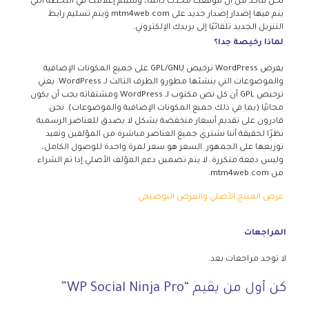
نحن نتأكد من أن موقعك محدث دائمًا، وسيتم إعلامك في اللحظة التي
يتم فيها إصدار إصدار جديد على mtm4web.com ويتم تسليم رابط
التنزيل الجديد تلقائيًا إلى بريدك الإلكتروني.
لماذا رخيصة جدا؟
يفرض WordPress ترخيص GPL/GNU على جميع المكونات الإضافية
والموضوعات التي ينشئها مطورو الطرف الثالث لـ WordPress. يعني
ترخيص GPL أن كل نص مكتوب لـ WordPress ومشتقاته يجب أن يكون
مجانيًا (بما في ذلك جميع المكونات الإضافية والموضوعات). نحن
قادرون على تقديم أسعار منخفضة بشكل لا يصدق للعناصر الرسمية
نظرًا لحقيقة أننا نشتري جميع العناصر مباشرة من المؤلفين ونعيد
توزيعها على الجمهور. السعر هو سعر لمرة واحدة للوصول الكامل،
وليس دفعة متكررة. لا يتم تضمين دعم المؤلف الأصلي إذا تم الشراء
من mtm4web.com.
عرض المنتج الأصلي والعرض التوضيحي
المراجعات
لا توجد مراجعات بعد.
كن أول من يقيم “WP Social Ninja Pro”