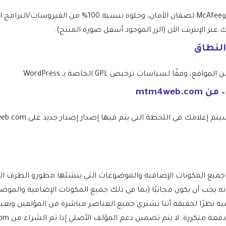
يتم فحص الملف يوميًا بواسطة Norton وMcAfee لضمان الأمان،
 الإنترنت الآن (الزر الموجود أسفل صورة المنتج).
النطاق
فقًا لسياسات ترخيص GPL الخاصة بـ WordPress.
توب لـ WordPress ومشتقاته يجب أن يكون مجانيًا (بما في ذلك جميع المكونات الإضافي
ظرًا لحقيقة أننا نشتري جميع العناصر مباشرة من المؤلفين ونعيد 
كررة. لا يتم تضمين دعم المؤلف الأصلي إذا تم الشراء من mtm4web.com.