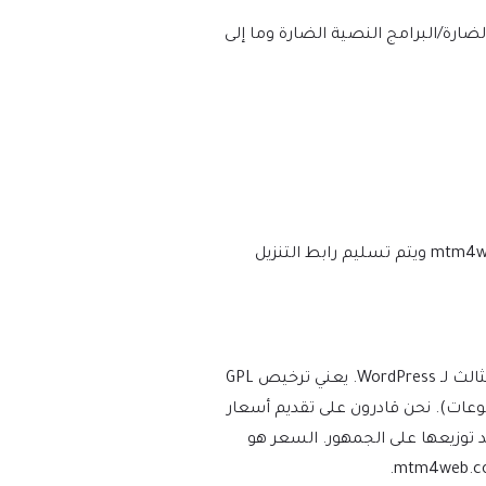
 وخلوه بنسبة 100% من الفيروسات/البرامج الضارة/البرامج النصية الضارة وما إلى
نحن نتأكد من أن موقعك محدث دائمًا، وسيتم إعلامك في اللحظة التي يتم فيها إصدار إصدار جديد على mtm4web.com ويتم تسليم رابط التنزيل
يفرض WordPress ترخيص GPL/GNU على جميع المكونات الإضافية والموضوعات التي ينشئها مطورو الطرف الثالث لـ WordPress. يعني ترخيص GPL
ة والموضوعات). نحن قادرون على تقديم أسعار
توزيعها على الجمهور. السعر هو