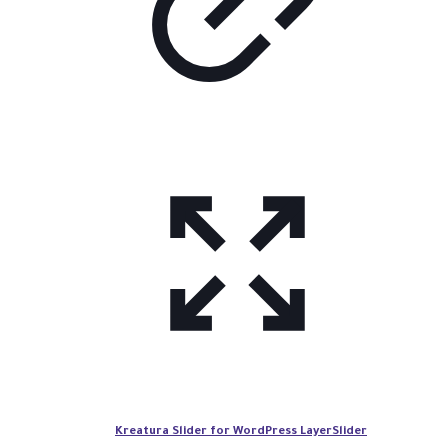
Kreatura Slider for WordPress LayerSlider