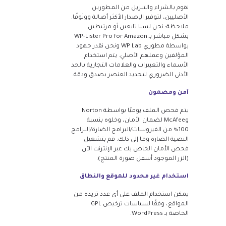
نقوم بالشراء والتنزيل من المطورين
الأصليين، لتوفير الإصدار الأكثر أصالة ووثوقًا.
ملاحظة: نحن لسنا تابعين أو مرتبطين
بشكل مباشر بـ WP-Lister Pro for Amazon
بواسطة مطوري WP Lab ونحن نقدر جهود
المؤلفين وعملهم الأصلي. يتم استخدام
الأسماء والتعبيرات والعلامات التجارية بالحد
الأدنى الضروري لتحديد العنصر بصدق ودقة.
آمن ومضمون
يتم فحص الملف يوميًا بواسطة Norton
وMcAfee لضمان الأمان، وخلوه بنسبة
100% من الفيروسات/البرامج الضارة/البرامج
النصية الضارة وما إلى ذلك. قم بتشغيل
فحص الأمان الخاص بك عبر الإنترنت الآن
(الزر الموجود أسفل صورة المنتج).
استخدام غير محدود للموقع والنطاق
يمكن استخدام الملف على أي عدد تريده من
المواقع، وفقًا لسياسات ترخيص GPL
الخاصة بـ WordPress.