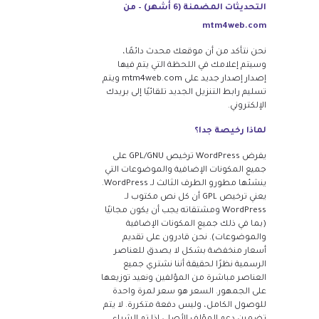
التحديثات المضمنة (6 أشهر) – من
mtm4web.com
نحن نتأكد من أن موقعك محدث دائمًا،
وسيتم إعلامك في اللحظة التي يتم فيها
إصدار إصدار جديد على mtm4web.com ويتم
تسليم رابط التنزيل الجديد تلقائيًا إلى بريدك
الإلكتروني.
لماذا رخيصة جدا؟
يفرض WordPress ترخيص GPL/GNU على
جميع المكونات الإضافية والموضوعات التي
ينشئها مطورو الطرف الثالث لـ WordPress.
يعني ترخيص GPL أن كل نص مكتوب لـ
WordPress ومشتقاته يجب أن يكون مجانيًا
(بما في ذلك جميع المكونات الإضافية
والموضوعات). نحن قادرون على تقديم
أسعار منخفضة بشكل لا يصدق للعناصر
الرسمية نظرًا لحقيقة أننا نشتري جميع
العناصر مباشرة من المؤلفين ونعيد توزيعها
على الجمهور. السعر هو سعر لمرة واحدة
للوصول الكامل، وليس دفعة متكررة. لا يتم