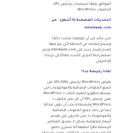
المواقع، وفقًا لسياسات ترخيص GPL
الخاصة بـ WordPress.
التحديثات المضمنة (6 أشهر) – من
mtm4web.com
نحن نتأكد من أن موقعك محدث دائمًا،
وسيتم إعلامك في اللحظة التي يتم فيها
إصدار إصدار جديد على mtm4web.com ويتم
تسليم رابط التنزيل الجديد تلقائيًا إلى بريدك
الإلكتروني.
لماذا رخيصة جدا؟
يفرض WordPress ترخيص GPL/GNU على
جميع المكونات الإضافية والموضوعات التي
ينشئها مطورو الطرف الثالث لـ WordPress.
يعني ترخيص GPL أن كل نص مكتوب لـ
WordPress ومشتقاته يجب أن يكون مجانيًا
(بما في ذلك جميع المكونات الإضافية
والموضوعات). نحن قادرون على تقديم
أسعار منخفضة بشكل لا يصدق للعناصر
الرسمية نظرًا لحقيقة أننا نشتري جميع