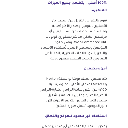
100% أصلي – يتضمن جميع الميزات
المتميزة.
نقوم بالشراء والتنزيل من المطورين
الأصليين، لتوفير الإصدار الأكثر أصالة
ومناسبة. ملاحظة: نحن لسنا تابعين أو
مرتبطين بشكل مباشر بمطوري كوبونات
WooCommerce URL، ونقدر جهود
المؤلفين وعملهم الأصلي. تُستخدم الأسماء
والتعبيرات والعلامات التجارية بالحد الأدنى
الضروري لتحديد العنصر بصدق ودقة.
آمن ومضمون
يتم فحص الملف يوميًا بواسطة Norton
وMcAfee لضمان الأمان، وخلوه بنسبة
100% من الفيروسات/البرامج الضارة/البرامج
النصية الضارة وما إلى ذلك. قم بتشغيل
فحص الأمان الخاص بك عبر الإنترنت الآن
(الزر الموجود أسفل صورة المنتج).
استخدام غير محدود للموقع والنطاق
يمكن استخدام الملف على أي عدد تريده من