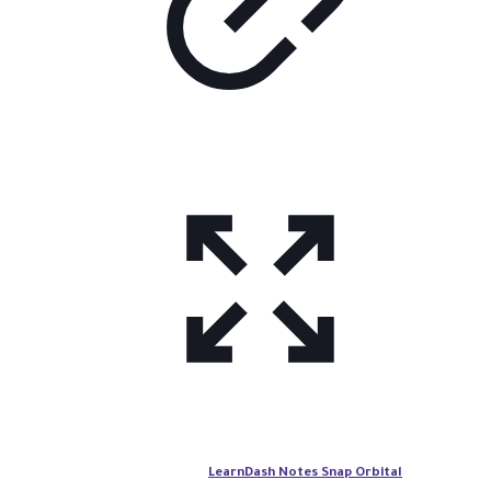
LearnDash Notes Snap Orbital