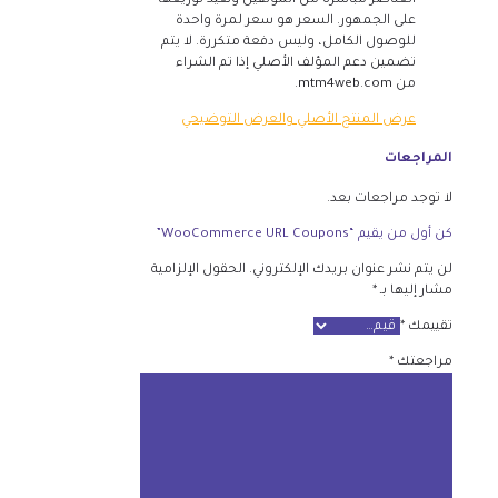
العناصر مباشرة من المؤلفين ونعيد توزيعها
على الجمهور. السعر هو سعر لمرة واحدة
للوصول الكامل، وليس دفعة متكررة. لا يتم
تضمين دعم المؤلف الأصلي إذا تم الشراء
من mtm4web.com.
عرض المنتج الأصلي والعرض التوضيحي
المراجعات
لا توجد مراجعات بعد.
كن أول من يقيم “WooCommerce URL Coupons”
لن يتم نشر عنوان بريدك الإلكتروني.
الحقول الإلزامية
مشار إليها بـ
*
تقييمك
*
مراجعتك
*