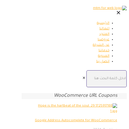
✕
الرئيسية
اعمالنا
المتجر
عروضنا
عن الشركة
خدماتنا
المدونة
اتصل بنا
✕
WooCommerce URL Coupons
Google Address Autocomplete for WooCommerce