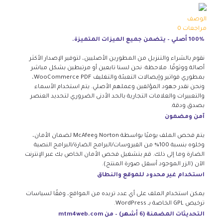
الوصف
مراجعات
0
100% أصلي – يتضمن جميع الميزات المتميزة.
نقوم بالشراء والتنزيل من المطورين الأصليين، لتوفير الإصدار الأكثر
أصالة ووثوقًا. ملاحظة: نحن لسنا تابعين أو مرتبطين بشكل مباشر
بمطوري فواتير وإيصالات التعبئة والتغليف WooCommerce PDF،
ونحن نقدر جهود المؤلفين وعملهم الأصلي. يتم استخدام الأسماء
والتعبيرات والعلامات التجارية بالحد الأدنى الضروري لتحديد العنصر
بصدق ودقة.
آمن ومضمون
يتم فحص الملف يوميًا بواسطة Norton وMcAfee لضمان الأمان،
وخلوه بنسبة 100% من الفيروسات/البرامج الضارة/البرامج النصية
الضارة وما إلى ذلك. قم بتشغيل فحص الأمان الخاص بك عبر الإنترنت
الآن (الزر الموجود أسفل صورة المنتج).
استخدام غير محدود للموقع والنطاق
يمكن استخدام الملف على أي عدد تريده من المواقع، وفقًا لسياسات
ترخيص GPL الخاصة بـ WordPress.
التحديثات المضمنة (6 أشهر) – من mtm4web.com