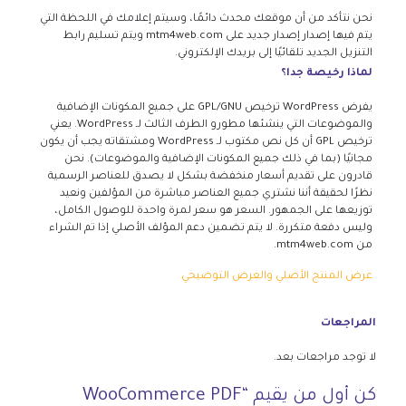
نحن نتأكد من أن موقعك محدث دائمًا، وسيتم إعلامك في اللحظة التي
يتم فيها إصدار إصدار جديد على mtm4web.com ويتم تسليم رابط
التنزيل الجديد تلقائيًا إلى بريدك الإلكتروني.
لماذا رخيصة جدا؟
يفرض WordPress ترخيص GPL/GNU على جميع المكونات الإضافية
والموضوعات التي ينشئها مطورو الطرف الثالث لـ WordPress. يعني
ترخيص GPL أن كل نص مكتوب لـ WordPress ومشتقاته يجب أن يكون
مجانيًا (بما في ذلك جميع المكونات الإضافية والموضوعات). نحن
قادرون على تقديم أسعار منخفضة بشكل لا يصدق للعناصر الرسمية
نظرًا لحقيقة أننا نشتري جميع العناصر مباشرة من المؤلفين ونعيد
توزيعها على الجمهور. السعر هو سعر لمرة واحدة للوصول الكامل،
وليس دفعة متكررة. لا يتم تضمين دعم المؤلف الأصلي إذا تم الشراء
من mtm4web.com.
عرض المنتج الأصلي والعرض التوضيحي
المراجعات
لا توجد مراجعات بعد.
كن أول من يقيم “WooCommerce PDF