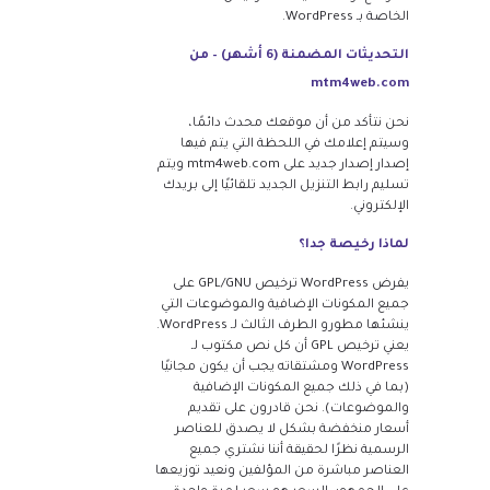
الخاصة بـ WordPress.
التحديثات المضمنة (6 أشهر) – من
mtm4web.com
نحن نتأكد من أن موقعك محدث دائمًا،
وسيتم إعلامك في اللحظة التي يتم فيها
إصدار إصدار جديد على mtm4web.com ويتم
تسليم رابط التنزيل الجديد تلقائيًا إلى بريدك
الإلكتروني.
لماذا رخيصة جدا؟
يفرض WordPress ترخيص GPL/GNU على
جميع المكونات الإضافية والموضوعات التي
ينشئها مطورو الطرف الثالث لـ WordPress.
يعني ترخيص GPL أن كل نص مكتوب لـ
WordPress ومشتقاته يجب أن يكون مجانيًا
(بما في ذلك جميع المكونات الإضافية
والموضوعات). نحن قادرون على تقديم
أسعار منخفضة بشكل لا يصدق للعناصر
الرسمية نظرًا لحقيقة أننا نشتري جميع
العناصر مباشرة من المؤلفين ونعيد توزيعها