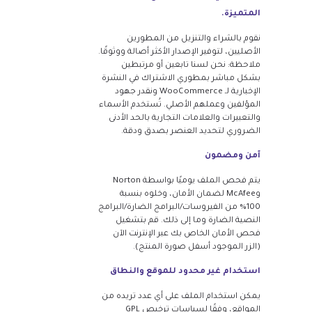
المتميزة.
نقوم بالشراء والتنزيل من المطورين
الأصليين، لتوفير الإصدار الأكثر أصالة ووثوقًا.
ملاحظة: نحن لسنا تابعين أو مرتبطين
بشكل مباشر بمطوري الاشتراك في النشرة
الإخبارية لـ WooCommerce ونقدر جهود
المؤلفين وعملهم الأصلي. تُستخدم الأسماء
والتعبيرات والعلامات التجارية بالحد الأدنى
الضروري لتحديد العنصر بصدق ودقة.
آمن ومضمون
يتم فحص الملف يوميًا بواسطة Norton
وMcAfee لضمان الأمان، وخلوه بنسبة
100% من الفيروسات/البرامج الضارة/البرامج
النصية الضارة وما إلى ذلك. قم بتشغيل
فحص الأمان الخاص بك عبر الإنترنت الآن
(الزر الموجود أسفل صورة المنتج).
استخدام غير محدود للموقع والنطاق
يمكن استخدام الملف على أي عدد تريده من
المواقع، وفقًا لسياسات ترخيص GPL