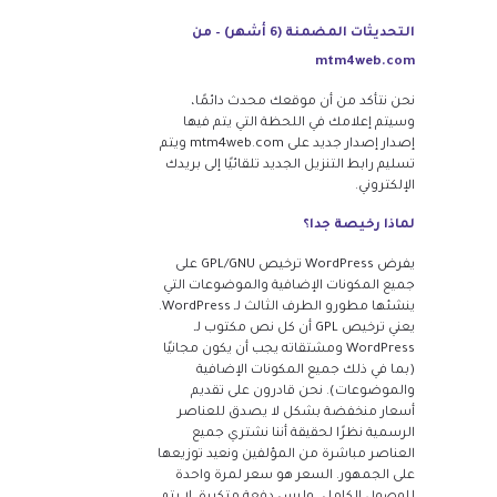
التحديثات المضمنة (6 أشهر) – من
mtm4web.com
نحن نتأكد من أن موقعك محدث دائمًا،
وسيتم إعلامك في اللحظة التي يتم فيها
إصدار إصدار جديد على mtm4web.com ويتم
تسليم رابط التنزيل الجديد تلقائيًا إلى بريدك
الإلكتروني.
لماذا رخيصة جدا؟
يفرض WordPress ترخيص GPL/GNU على
جميع المكونات الإضافية والموضوعات التي
ينشئها مطورو الطرف الثالث لـ WordPress.
يعني ترخيص GPL أن كل نص مكتوب لـ
WordPress ومشتقاته يجب أن يكون مجانيًا
(بما في ذلك جميع المكونات الإضافية
والموضوعات). نحن قادرون على تقديم
أسعار منخفضة بشكل لا يصدق للعناصر
الرسمية نظرًا لحقيقة أننا نشتري جميع
العناصر مباشرة من المؤلفين ونعيد توزيعها
على الجمهور. السعر هو سعر لمرة واحدة