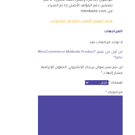
للوصول الكامل، وليس دفعة متكررة. لا يتم
تضمين دعم المؤلف الأصلي إذا تم الشراء
من mtm4web.com.
عرض المنتج الأصلي والعرض التوضيحي
المراجعات
لا توجد مراجعات بعد.
كن أول من يقيم “WooCommerce Multisite Product
Sync”
لن يتم نشر عنوان بريدك الإلكتروني.
الحقول الإلزامية
مشار إليها بـ
*
تقييمك
*
مراجعتك
*