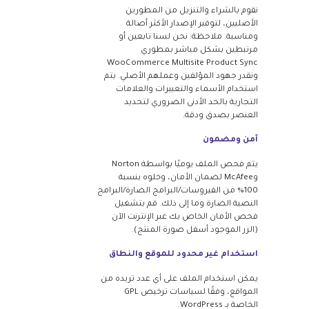
نقوم بالشراء والتنزيل من المطورين
الأصليين، لتوفير الإصدار الأكثر أصالة
ومناسبة. ملاحظة: نحن لسنا تابعين أو
مرتبطين بشكل مباشر بمطوري
WooCommerce Multisite Product Sync
ونقدر جهود المؤلفين وعملهم الأصلي. يتم
استخدام الأسماء والتعبيرات والعلامات
التجارية بالحد الأدنى الضروري لتحديد
العنصر بصدق ودقة.
آمن ومضمون
يتم فحص الملف يوميًا بواسطة Norton
وMcAfee لضمان الأمان، وخلوه بنسبة
100% من الفيروسات/البرامج الضارة/البرامج
النصية الضارة وما إلى ذلك. قم بتشغيل
فحص الأمان الخاص بك عبر الإنترنت الآن
(الزر الموجود أسفل صورة المنتج).
استخدام غير محدود للموقع والنطاق
يمكن استخدام الملف على أي عدد تريده من
المواقع، وفقًا لسياسات ترخيص GPL
الخاصة بـ WordPress.