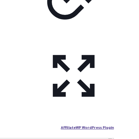
AffiliateWP WordPress Plugin