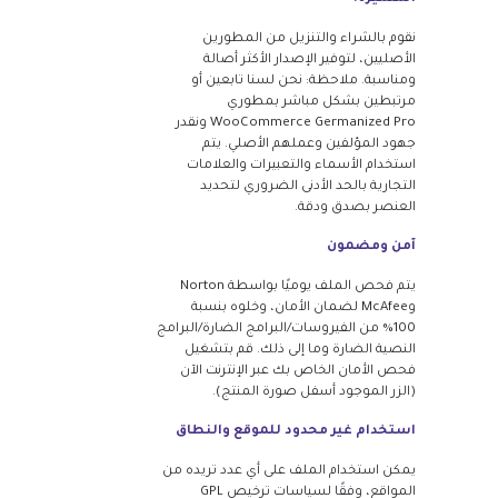
نقوم بالشراء والتنزيل من المطورين
الأصليين، لتوفير الإصدار الأكثر أصالة
ومناسبة. ملاحظة: نحن لسنا تابعين أو
مرتبطين بشكل مباشر بمطوري
WooCommerce Germanized Pro ونقدر
جهود المؤلفين وعملهم الأصلي. يتم
استخدام الأسماء والتعبيرات والعلامات
التجارية بالحد الأدنى الضروري لتحديد
العنصر بصدق ودقة.
آمن ومضمون
يتم فحص الملف يوميًا بواسطة Norton
وMcAfee لضمان الأمان، وخلوه بنسبة
100% من الفيروسات/البرامج الضارة/البرامج
النصية الضارة وما إلى ذلك. قم بتشغيل
فحص الأمان الخاص بك عبر الإنترنت الآن
(الزر الموجود أسفل صورة المنتج).
استخدام غير محدود للموقع والنطاق
يمكن استخدام الملف على أي عدد تريده من
المواقع، وفقًا لسياسات ترخيص GPL