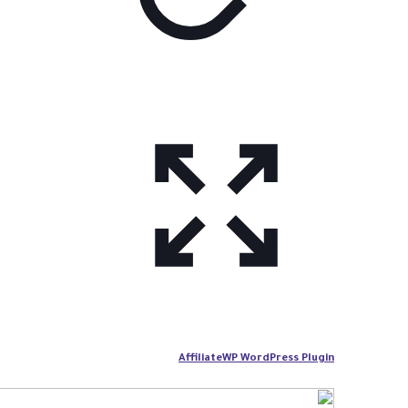
AffiliateWP WordPress Plugin