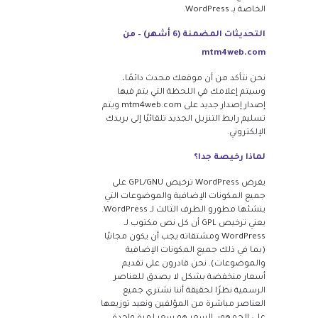
الخاصة بـ WordPress.
التحديثات المضمنة (6 أشهر) – من
mtm4web.com
نحن نتأكد من أن موقعك محدث دائمًا،
وسيتم إعلامك في اللحظة التي يتم فيها
إصدار إصدار جديد على mtm4web.com ويتم
تسليم رابط التنزيل الجديد تلقائيًا إلى بريدك
الإلكتروني.
لماذا رخيصة جدا؟
يفرض WordPress ترخيص GPL/GNU على
جميع المكونات الإضافية والموضوعات التي
ينشئها مطورو الطرف الثالث لـ WordPress.
يعني ترخيص GPL أن كل نص مكتوب لـ
WordPress ومشتقاته يجب أن يكون مجانيًا
(بما في ذلك جميع المكونات الإضافية
والموضوعات). نحن قادرون على تقديم
أسعار منخفضة بشكل لا يصدق للعناصر
الرسمية نظرًا لحقيقة أننا نشتري جميع
العناصر مباشرة من المؤلفين ونعيد توزيعها