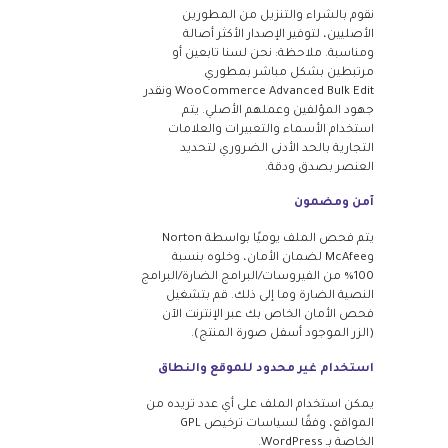
نقوم بالشراء والتنزيل من المطورين
الأصليين، لتوفير الإصدار الأكثر أصالة
ومناسبة. ملاحظة: نحن لسنا تابعين أو
مرتبطين بشكل مباشر بمطوري
WooCommerce Advanced Bulk Edit ونقدر
جهود المؤلفين وعملهم الأصلي. يتم
استخدام الأسماء والتعبيرات والعلامات
التجارية بالحد الأدنى الضروري لتحديد
العنصر بصدق ودقة.
آمن ومضمون
يتم فحص الملف يوميًا بواسطة Norton
وMcAfee لضمان الأمان، وخلوه بنسبة
100% من الفيروسات/البرامج الضارة/البرامج
النصية الضارة وما إلى ذلك. قم بتشغيل
فحص الأمان الخاص بك عبر الإنترنت الآن
(الزر الموجود أسفل صورة المنتج).
استخدام غير محدود للموقع والنطاق
يمكن استخدام الملف على أي عدد تريده من
المواقع، وفقًا لسياسات ترخيص GPL
الخاصة بـ WordPress.