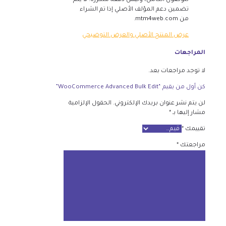
للوصول الكامل، وليس دفعة متكررة. لا يتم
تضمين دعم المؤلف الأصلي إذا تم الشراء
من mtm4web.com.
عرض المنتج الأصلي والعرض التوضيحي
المراجعات
لا توجد مراجعات بعد.
كن أول من يقيم “WooCommerce Advanced Bulk Edit”
لن يتم نشر عنوان بريدك الإلكتروني.
الحقول الإلزامية
مشار إليها بـ
*
تقييمك
*
مراجعتك
*