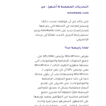
التحديثات المضمنة (6 أشهر) – من
mtm4web.com
نحن نتأكد من أن موقعك محدث دائمًا،
وسيتم إعلامك في اللحظة التي يتم فيها
إصدار إصدار جديد على mtm4web.com ويتم
تسليم رابط التنزيل الجديد تلقائيًا إلى بريدك
الإلكتروني.
لماذا رخيصة جدا؟
يفرض WordPress ترخيص GPL/GNU على
جميع المكونات الإضافية والموضوعات التي
ينشئها مطورو الطرف الثالث لـ WordPress.
يعني ترخيص GPL أن كل نص مكتوب لـ
WordPress ومشتقاته يجب أن يكون مجانيًا
(بما في ذلك جميع المكونات الإضافية
والموضوعات). نحن قادرون على تقديم
أسعار منخفضة بشكل لا يصدق للعناصر
الرسمية نظرًا لحقيقة أننا نشتري جميع
العناصر مباشرة من المؤلفين ونعيد توزيعها
على الجمهور. السعر هو سعر لمرة واحدة