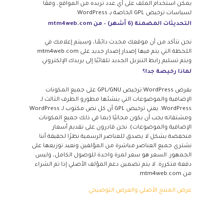
يمكن استخدام الملف على أي عدد تريده من المواقع، وفقًا
لسياسات ترخيص GPL الخاصة بـ WordPress.
التحديثات المضمنة (6 أشهر) – من mtm4web.com
نحن نتأكد من أن موقعك محدث دائمًا، وسيتم إعلامك في
اللحظة التي يتم فيها إصدار إصدار جديد على mtm4web.com
ويتم تسليم رابط التنزيل الجديد تلقائيًا إلى بريدك الإلكتروني.
لماذا رخيصة جدا؟
يفرض WordPress ترخيص GPL/GNU على جميع المكونات
الإضافية والموضوعات التي ينشئها مطورو الطرف الثالث لـ
WordPress. يعني ترخيص GPL أن كل نص مكتوب لـ WordPress
ومشتقاته يجب أن يكون مجانيًا (بما في ذلك جميع المكونات
الإضافية والموضوعات). نحن قادرون على تقديم أسعار
منخفضة بشكل لا يصدق للعناصر الرسمية نظرًا لحقيقة أننا
نشتري جميع العناصر مباشرة من المؤلفين ونعيد توزيعها على
الجمهور. السعر هو سعر لمرة واحدة للوصول الكامل، وليس
دفعة متكررة. لا يتم تضمين دعم المؤلف الأصلي إذا تم الشراء
من mtm4web.com.
عرض المنتج الأصلي والعرض التوضيحي