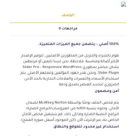
الوصف
مراجعات
0
100% أصلي – يتضمن جميع الميزات المتميزة.
نقوم بالشراء والتنزيل من المطورين الأصليين، لتوفير الإصدار
الأكثر أصالة ومناسبة. ملاحظة: نحن لسنا تابعين أو مرتبطين
بشكل مباشر بمطوري Slider Pro – Responsive WordPress
Slider Plugin، ونحن نقدر جهود المؤلفين وعملهم الأصلي. يتم
استخدام الأسماء والتعبيرات والعلامات التجارية بالحد الأدنى
الضروري لتحديد العنصر بصدق ودقة.
آمن ومضمون
يتم فحص الملف يوميًا بواسطة Norton وMcAfee لضمان
الأمان، وخلوه بنسبة 100% من الفيروسات/البرامج الضارة/
البرامج النصية الضارة وما إلى ذلك. قم بتشغيل فحص الأمان
الخاص بك عبر الإنترنت الآن (الزر الموجود أسفل صورة المنتج).
استخدام غير محدود للموقع والنطاق