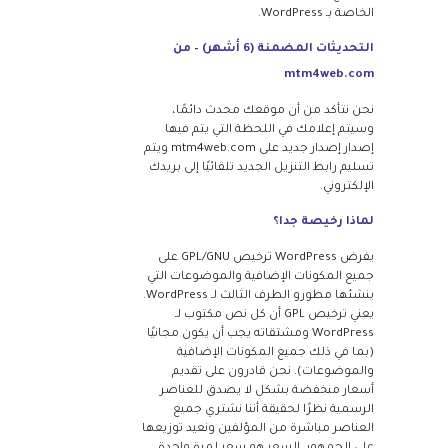
الخاصة بـ WordPress.
التحديثات المضمنة (6 أشهر) – من
mtm4web.com
نحن نتأكد من أن موقعك محدث دائمًا،
وسيتم إعلامك في اللحظة التي يتم فيها
إصدار إصدار جديد على mtm4web.com ويتم
تسليم رابط التنزيل الجديد تلقائيًا إلى بريدك
الإلكتروني.
لماذا رخيصة جدا؟
يفرض WordPress ترخيص GPL/GNU على
جميع المكونات الإضافية والموضوعات التي
ينشئها مطورو الطرف الثالث لـ WordPress.
يعني ترخيص GPL أن كل نص مكتوب لـ
WordPress ومشتقاته يجب أن يكون مجانيًا
(بما في ذلك جميع المكونات الإضافية
والموضوعات). نحن قادرون على تقديم
أسعار منخفضة بشكل لا يصدق للعناصر
الرسمية نظرًا لحقيقة أننا نشتري جميع
العناصر مباشرة من المؤلفين ونعيد توزيعها