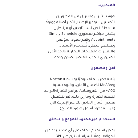
المتميزة.
نقوم بالشراء والتنزيل من المطورين
الأصليين، لتوفير الإصدار الأكثر أصالة ووثوقًا.
ملاحظة: نحن لسنا تابعين أو مرتبطين
بشكل مباشر بمطوري Simply Schedule
Appointments ونقدر جهود المؤلفين
وعملهم الأصلي. تُستخدم الأسماء
والتعبيرات والعلامات التجارية بالحد الأدنى
الضروري لتحديد العنصر بصدق ودقة.
آمن ومضمون
يتم فحص الملف يوميًا بواسطة Norton
وMcAfee لضمان الأمان، وخلوه بنسبة
100% من الفيروسات/البرامج الضارة/البرامج
النصية الضارة وما إلى ذلك. قم بتشغيل
فحص الأمان الخاص بك عبر الإنترنت الآن
(الزر الموجود أسفل صورة المنتج).
استخدام غير محدود للموقع والنطاق
يمكن استخدام الملف على أي عدد تريده من
المواقع، وفقًا لسياسات ترخيص GPL