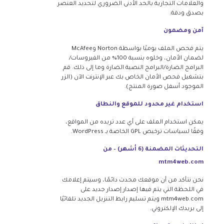
والعلامات التجارية بالحد الأدنى الضروري لتحديد العنصر
بصدق ودقة.
آمن ومضمون
يتم فحص الملف يوميًا بواسطة Norton وMcAfee
لضمان الأمان، وخلوه بنسبة 100% من الفيروسات/
البرامج الضارة/البرامج النصية الضارة وما إلى ذلك. قم
بتشغيل فحص الأمان الخاص بك عبر الإنترنت الآن (الزر
الموجود أسفل صورة المنتج).
استخدام غير محدود للموقع والنطاق
يمكن استخدام الملف على أي عدد تريده من المواقع،
وفقًا لسياسات ترخيص GPL الخاصة بـ WordPress.
التحديثات المضمنة (6 أشهر) – من
mtm4web.com
نحن نتأكد من أن موقعك محدث دائمًا، وسيتم إعلامك
في اللحظة التي يتم فيها إصدار إصدار جديد على
mtm4web.com ويتم تسليم رابط التنزيل الجديد تلقائيًا
إلى بريدك الإلكتروني.