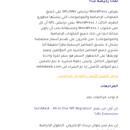
لماذا رخيصة جدا؟
يفرض WordPress ترخيص GPL/GNU على جميع
المكونات الإضافية والموضوعات التي ينشئها مطورو
الطرف الثالث لـ WordPress. يعني ترخيص GPL أن كل
نص مكتوب لـ WordPress ومشتقاته يجب أن يكون
مجانيًا (بما في ذلك جميع المكونات الإضافية
والموضوعات). نحن قادرون على تقديم أسعار منخفضة
بشكل لا يصدق للعناصر الرسمية نظرًا لحقيقة أننا
نشتري جميع العناصر مباشرة من المؤلفين ونعيد
توزيعها على الجمهور. السعر هو سعر لمرة واحدة
للوصول الكامل، وليس دفعة متكررة. لا يتم تضمين
دعم المؤلف الأصلي إذا تم الشراء من mtm4web.com.
عرض المنتج الأصلي والعرض التوضيحي
المراجعات
لا توجد مراجعات بعد.
كن أول من يقيم “ServMask – All-in-One WP Migration
URL Extension”
لن يتم نشر عنوان بريدك الإلكتروني.
الحقول الإلزامية