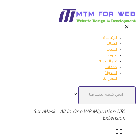
✕
الرئيسية
اعمالنا
المتجر
عروضنا
عن الشركة
خدماتنا
المدونة
اتصل بنا
✕
ServMask – All-in-One WP Migration URL
Extension