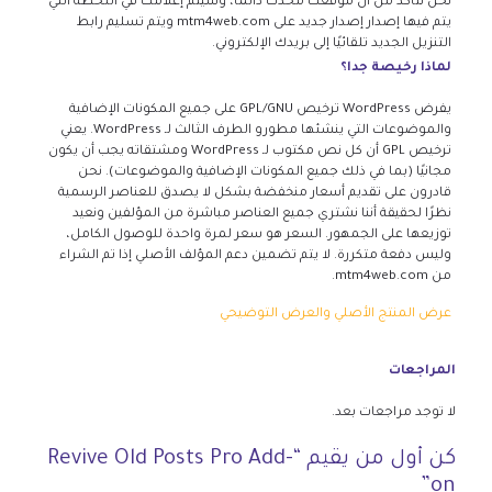
نحن نتأكد من أن موقعك محدث دائمًا، وسيتم إعلامك في اللحظة التي
يتم فيها إصدار إصدار جديد على mtm4web.com ويتم تسليم رابط
التنزيل الجديد تلقائيًا إلى بريدك الإلكتروني.
لماذا رخيصة جدا؟
يفرض WordPress ترخيص GPL/GNU على جميع المكونات الإضافية
والموضوعات التي ينشئها مطورو الطرف الثالث لـ WordPress. يعني
ترخيص GPL أن كل نص مكتوب لـ WordPress ومشتقاته يجب أن يكون
مجانيًا (بما في ذلك جميع المكونات الإضافية والموضوعات). نحن
قادرون على تقديم أسعار منخفضة بشكل لا يصدق للعناصر الرسمية
نظرًا لحقيقة أننا نشتري جميع العناصر مباشرة من المؤلفين ونعيد
توزيعها على الجمهور. السعر هو سعر لمرة واحدة للوصول الكامل،
وليس دفعة متكررة. لا يتم تضمين دعم المؤلف الأصلي إذا تم الشراء
من mtm4web.com.
عرض المنتج الأصلي والعرض التوضيحي
المراجعات
لا توجد مراجعات بعد.
كن أول من يقيم “Revive Old Posts Pro Add-
on”