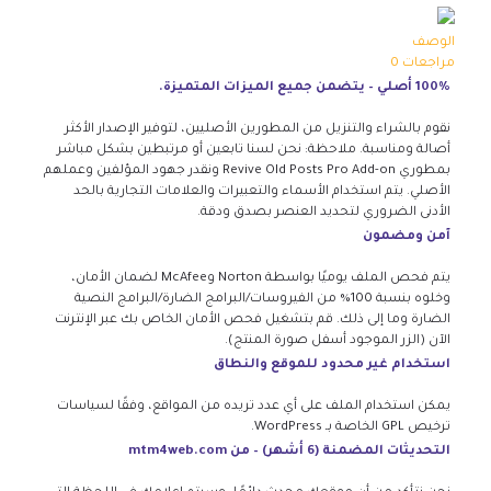
الوصف
مراجعات
0
100% أصلي – يتضمن جميع الميزات المتميزة.
نقوم بالشراء والتنزيل من المطورين الأصليين، لتوفير الإصدار الأكثر
أصالة ومناسبة. ملاحظة: نحن لسنا تابعين أو مرتبطين بشكل مباشر
بمطوري Revive Old Posts Pro Add-on ونقدر جهود المؤلفين وعملهم
الأصلي. يتم استخدام الأسماء والتعبيرات والعلامات التجارية بالحد
الأدنى الضروري لتحديد العنصر بصدق ودقة.
آمن ومضمون
يتم فحص الملف يوميًا بواسطة Norton وMcAfee لضمان الأمان،
وخلوه بنسبة 100% من الفيروسات/البرامج الضارة/البرامج النصية
الضارة وما إلى ذلك. قم بتشغيل فحص الأمان الخاص بك عبر الإنترنت
الآن (الزر الموجود أسفل صورة المنتج).
استخدام غير محدود للموقع والنطاق
يمكن استخدام الملف على أي عدد تريده من المواقع، وفقًا لسياسات
ترخيص GPL الخاصة بـ WordPress.
التحديثات المضمنة (6 أشهر) – من mtm4web.com