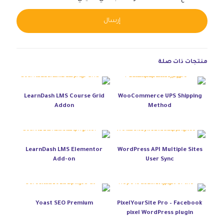
native:
منتجات ذات صلة
LearnDash LMS Course Grid
WooCommerce UPS Shipping
Addon
Method
LearnDash LMS Elementor
WordPress API Multiple Sites
Add-on
User Sync
Yoast SEO Premium
PixelYourSite Pro – Facebook
pixel WordPress plugin