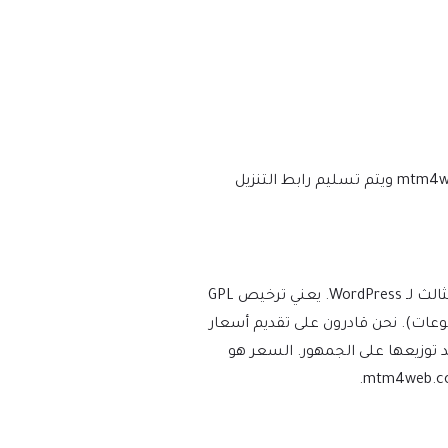
نحن نتأكد من أن موقعك محدث دائمًا، وسيتم إعلامك في اللحظة التي يتم فيها إصدار إصدار جديد على mtm4web.com ويتم تسليم رابط التنزيل
يفرض WordPress ترخيص GPL/GNU على جميع المكونات الإضافية والموضوعات التي ينشئها مطورو الطرف الثالث لـ WordPress. يعني ترخيص GPL
ة والموضوعات). نحن قادرون على تقديم أسعار
توزيعها على الجمهور. السعر هو