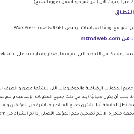
 الإنترنت الآن (الزر الموجود أسفل صورة المنتج).
النطاق
فقًا لسياسات ترخيص GPL الخاصة بـ WordPress.
توب لـ WordPress ومشتقاته يجب أن يكون مجانيًا (بما في ذلك جميع المكونات الإضافي
ظرًا لحقيقة أننا نشتري جميع العناصر مباشرة من المؤلفين ونعيد 
كررة. لا يتم تضمين دعم المؤلف الأصلي إذا تم الشراء من mtm4web.com.