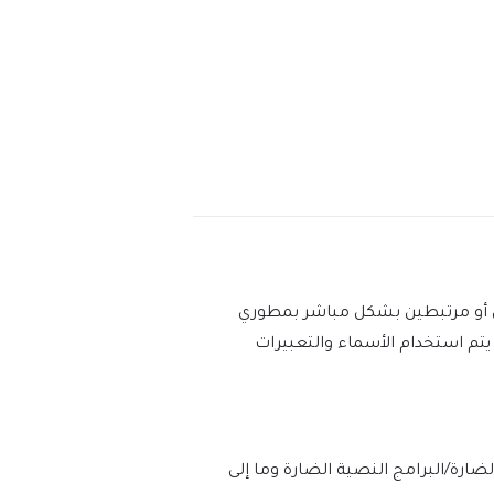
عين أو مرتبطين بشكل مباشر بمطوري
ود المؤلفين وعملهم الأصلي. يتم استخدام الأسماء والتعبيرات
 وخلوه بنسبة 100% من الفيروسات/البرامج الضارة/البرامج النصية الضارة وما إلى