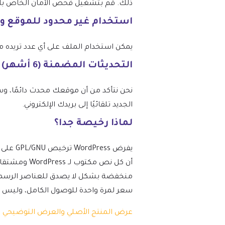
ذلك. قم بتشغيل فحص الأمان الخاص بك عبر
استخدام غير محدود للموقع و
يمكن استخدام الملف على أي عدد تريده من المواقع، و
التحديثات المضمنة (6 أشهر) – من mtm4web.com
الجديد تلقائيًا إلى بريدك الإلكتروني.
لماذا رخيصة جدا؟
أن كل نص مك
منخفضة بشكل لا يصدق للعناصر الرسمية ن
سعر لمرة واحدة للوصول الكامل، وليس دفعة مت
عرض المنتج الأصلي والعرض التوضيحي