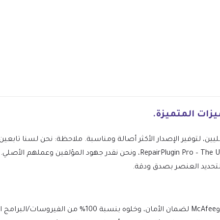
ليين، لتوفير الإصدار الأكثر أصالة ومناسبة. ملاحظة: نحن لسنا تاب
RepairPlugin Pro – The Ultimate Booking Plugin For Repair Shops، ونحن نقدر جه
 لتحديد العنصر بصدق ودقة.
يتم فحص الملف يوميًا بواسطة Norton وMcAfee لضمان الأمان،