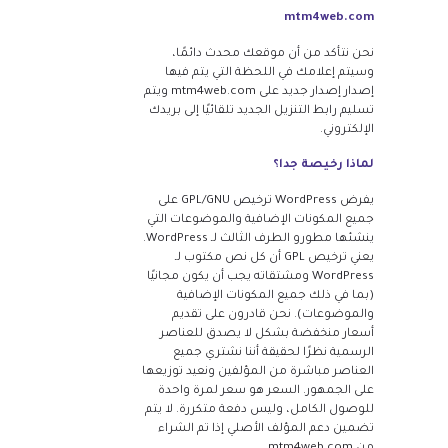
mtm4web.com
نحن نتأكد من أن موقعك محدث دائمًا،
وسيتم إعلامك في اللحظة التي يتم فيها
إصدار إصدار جديد على mtm4web.com ويتم
تسليم رابط التنزيل الجديد تلقائيًا إلى بريدك
الإلكتروني.
لماذا رخيصة جدا؟
يفرض WordPress ترخيص GPL/GNU على
جميع المكونات الإضافية والموضوعات التي
ينشئها مطورو الطرف الثالث لـ WordPress.
يعني ترخيص GPL أن كل نص مكتوب لـ
WordPress ومشتقاته يجب أن يكون مجانيًا
(بما في ذلك جميع المكونات الإضافية
والموضوعات). نحن قادرون على تقديم
أسعار منخفضة بشكل لا يصدق للعناصر
الرسمية نظرًا لحقيقة أننا نشتري جميع
العناصر مباشرة من المؤلفين ونعيد توزيعها
على الجمهور. السعر هو سعر لمرة واحدة
للوصول الكامل، وليس دفعة متكررة. لا يتم
تضمين دعم المؤلف الأصلي إذا تم الشراء