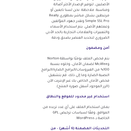
الأصليين، لتوفير الإصدار الأكثر أصالة
ومناسبة. ملاحظة: نحن لسنا تابعين أو
مرتبطين بشكل مباشر بمطوري Really
Simple SSL Pro ونقدر جهود المؤلفين
وعملهم الأصلي. يتم استخدام الأسماء
والتعبيرات والعلامات التجارية بالحد الأدنى
الضروري لتحديد العنصر بصدق ودقة.
آمن ومضمون
يتم فحص الملف يوميًا بواسطة Norton
وMcAfee لضمان الأمان، وخلوه بنسبة
100% من الفيروسات/البرامج الضارة/البرامج
النصية الضارة وما إلى ذلك. قم بتشغيل
فحص الأمان الخاص بك عبر الإنترنت الآن
(الزر الموجود أسفل صورة المنتج).
استخدام غير محدود للموقع والنطاق
يمكن استخدام الملف على أي عدد تريده من
المواقع، وفقًا لسياسات ترخيص GPL
الخاصة بـ WordPress.
التحديثات المضمنة (6 أشهر) – من