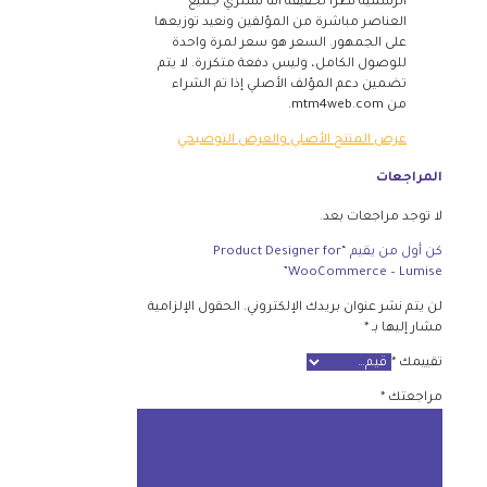
الرسمية نظرًا لحقيقة أننا نشتري جميع
العناصر مباشرة من المؤلفين ونعيد توزيعها
على الجمهور. السعر هو سعر لمرة واحدة
للوصول الكامل، وليس دفعة متكررة. لا يتم
تضمين دعم المؤلف الأصلي إذا تم الشراء
من mtm4web.com.
عرض المنتج الأصلي والعرض التوضيحي
المراجعات
لا توجد مراجعات بعد.
كن أول من يقيم “Product Designer for
WooCommerce – Lumise”
لن يتم نشر عنوان بريدك الإلكتروني.
الحقول الإلزامية
مشار إليها بـ
*
تقييمك
*
مراجعتك
*