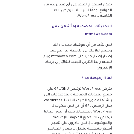
يمكن استخدام الملف على أي عدد تريده من
المواقع، وفقًا لسياسات ترخيص GPL
الخاصة بـ WordPress.
التحديثات المضمنة (6 أشهر) – من
mtm4web.com
نحن نتأكد من أن موقعك محدث دائمًا،
وسيتم إعلامك في اللحظة التي يتم فيها
إصدار إصدار جديد على mtm4web.com ويتم
تسليم رابط التنزيل الجديد تلقائيًا إلى بريدك
الإلكتروني.
لماذا رخيصة جدا؟
يفرض WordPress ترخيص GPL/GNU على
جميع المكونات الإضافية والموضوعات التي
ينشئها مطورو الطرف الثالث لـ WordPress.
يعني ترخيص GPL أن كل نص مكتوب لـ
WordPress ومشتقاته يجب أن يكون مجانيًا
(بما في ذلك جميع المكونات الإضافية
والموضوعات). نحن قادرون على تقديم
أسعار منخفضة بشكل لا يصدق للعناصر