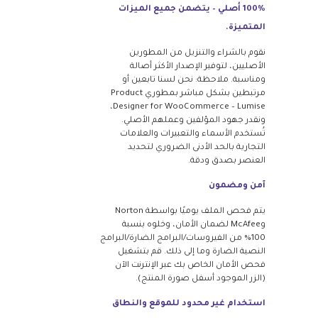
100% أصلي – يتضمن جميع الميزات
المتميزة.
نقوم بالشراء والتنزيل من المطورين
الأصليين، لتوفير الإصدار الأكثر أصالة
ومناسبة. ملاحظة: نحن لسنا تابعين أو
مرتبطين بشكل مباشر بمطوري Product
Designer for WooCommerce – Lumise،
ونقدر جهود المؤلفين وعملهم الأصلي.
تُستخدم الأسماء والتعبيرات والعلامات
التجارية بالحد الأدنى الضروري لتحديد
العنصر بصدق ودقة.
آمن ومضمون
يتم فحص الملف يوميًا بواسطة Norton
وMcAfee لضمان الأمان، وخلوه بنسبة
100% من الفيروسات/البرامج الضارة/البرامج
النصية الضارة وما إلى ذلك. قم بتشغيل
فحص الأمان الخاص بك عبر الإنترنت الآن
(الزر الموجود أسفل صورة المنتج).
استخدام غير محدود للموقع والنطاق