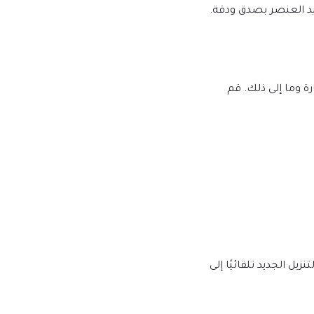
لبرامج النصية الضارة وما إلى ذلك. قم
يها إصدار إصدار جديد على mtm4web.com ويتم تسليم رابط التنزيل الجديد تلقائيًا إلى