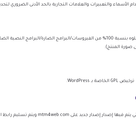
يتم فحص الملف يوميًا بواسطة Norton وMcAfee لضمان الأمان، وخلوه بنسبة 100% من الفيروسات/البرامج الضارة/ا
 صورة المنتج).
WordPress.
نحن نتأكد من أن موقعك محدث دائمًا، وسيتم إعلامك في اللحظة التي يتم ف