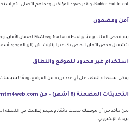
Builder Exit Intent، ونقدر جهود المؤلفين وعملهم الأصلي. يتم استخدام الأسماء والتعبيرات والعلامات التجارية بالحد الأدنى الضروري لتحديد العنصر بصدق ودقة.
آمن ومضمون
بتشغيل فحص الأمان الخاص بك عبر الإنترنت الآن (الزر الموجود أسفل
استخدام غير محدود للموقع والنطاق
يمكن استخدام الملف على أي عدد تريده من المواقع، وفقًا لسياسات ترخيص GPL الخاصة بـ 
التحديثات المضمنة (6 أشهر) – من mtm4web.com
بريدك الإلكتروني.