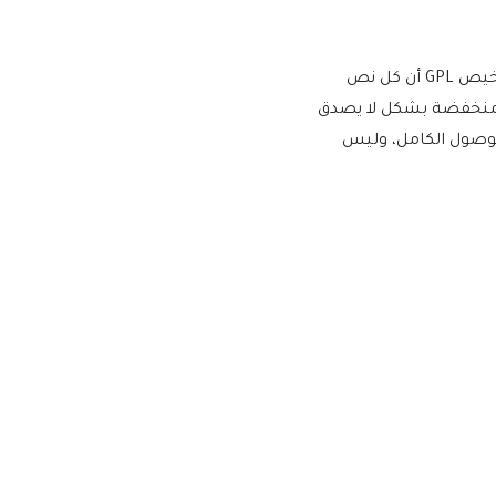
يفرض WordPress ترخيص GPL/GNU على جميع المكونات الإضافية والموضوعات التي ينشئها مطورو الطرف الثالث لـ WordPress. يعني ترخيص GPL أن كل نص
أسعار منخفضة بشكل لا يصدق
للوصول الكامل، وليس