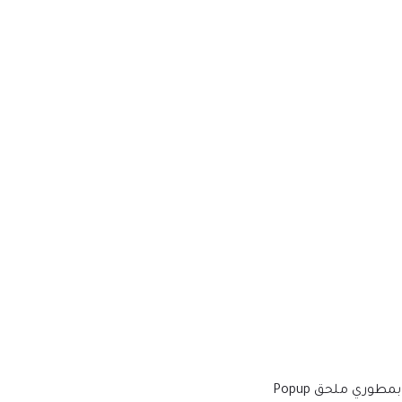
نقوم بالشراء والتنزيل من المطورين الأصليين، لتوفير الإصدار الأكثر أصالة ومناسبة. ملاحظة: نحن لسنا تابعين أو مرتبطين بشكل مباشر بمطوري ملحق Popup