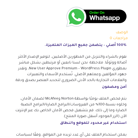
الوصف
مراجعات
0
100% أصلي – يتضمن جميع الميزات المتميزة.
نقوم بالشراء والتنزيل من المطورين الأصليين، لتوفير الإصدار الأكثر
أصالة ووثوقًا. ملاحظة: نحن لسنا تابعين أو مرتبطين بشكل مباشر
بمطوري New User Approve Premium – WordPress Plugin، ونقدر
جهود المؤلفين وعملهم الأصلي. تُستخدم الأسماء والتعبيرات
والعلامات التجارية بالحد الأدنى الضروري لتحديد العنصر بصدق ودقة.
آمن ومضمون
يتم فحص الملف يوميًا بواسطة Norton وMcAfee لضمان الأمان،
وخلوه بنسبة 100% من الفيروسات/البرامج الضارة/البرامج النصية
الضارة وما إلى ذلك. قم بتشغيل فحص الأمان الخاص بك عبر الإنترنت
الآن (الزر الموجود أسفل صورة المنتج).
استخدام غير محدود للموقع والنطاق
يمكن استخدام الملف على أي عدد تريده من المواقع، وفقًا لسياسات