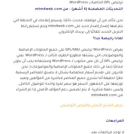
ترخيص GPL الخاصة بـ WordPress.
التحديثات المضمنة (6 أشهر) – من mtm4web.com
نحن نتأكد من أن موقعك محدث دائمًا، وسيتم إعلامك في اللحظة التي
يتم فيها إصدار إصدار جديد على mtm4web.com ويتم تسليم رابط
التنزيل الجديد تلقائيًا إلى بريدك الإلكتروني.
لماذا رخيصة جدا؟
يفرض WordPress ترخيص GPL/GNU على جميع المكونات الإضافية
والموضوعات التي ينشئها مطورو الطرف الثالث لـ WordPress. يعني
ترخيص GPL أن كل نص مكتوب لـ WordPress ومشتقاته يجب أن يكون
مجانيًا (بما في ذلك جميع المكونات الإضافية والموضوعات). نحن
قادرون على تقديم أسعار منخفضة بشكل لا يصدق للعناصر الرسمية
نظرًا لحقيقة أننا نشتري جميع العناصر مباشرة من المؤلفين ونعيد
توزيعها على الجمهور. السعر هو سعر لمرة واحدة للوصول الكامل،
وليس دفعة متكررة. لا يتم تضمين دعم المؤلف الأصلي إذا تم الشراء
من mtm4web.com.
عرض المنتج الأصلي والعرض التوضيحي
المراجعات
لا توجد مراجعات بعد.