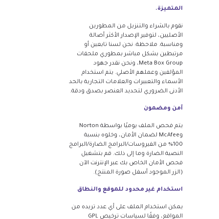
المتميزة.
نقوم بالشراء والتنزيل من المطورين
الأصليين، لتوفير الإصدار الأكثر أصالة
ومناسبة. ملاحظة: نحن لسنا تابعين أو
مرتبطين بشكل مباشر بمطوري ملحقات
Meta Box Group، ونحن نقدر جهود
المؤلفين وعملهم الأصلي. يتم استخدام
الأسماء والتعبيرات والعلامات التجارية بالحد
الأدنى الضروري لتحديد العنصر بصدق ودقة.
آمن ومضمون
يتم فحص الملف يوميًا بواسطة Norton
وMcAfee لضمان الأمان، وخلوه بنسبة
100% من الفيروسات/البرامج الضارة/البرامج
النصية الضارة وما إلى ذلك. قم بتشغيل
فحص الأمان الخاص بك عبر الإنترنت الآن
(الزر الموجود أسفل صورة المنتج).
استخدام غير محدود للموقع والنطاق
يمكن استخدام الملف على أي عدد تريده من
المواقع، وفقًا لسياسات ترخيص GPL