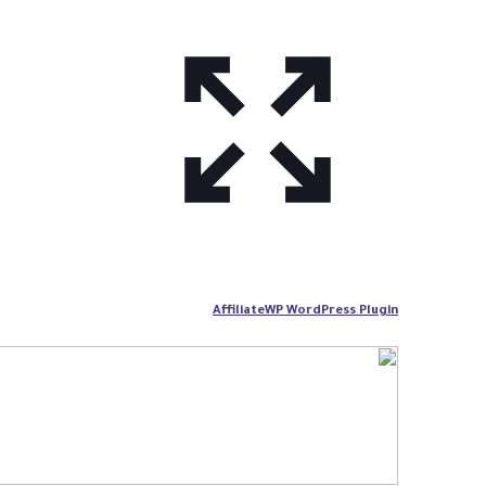
AffiliateWP WordPress Plugin