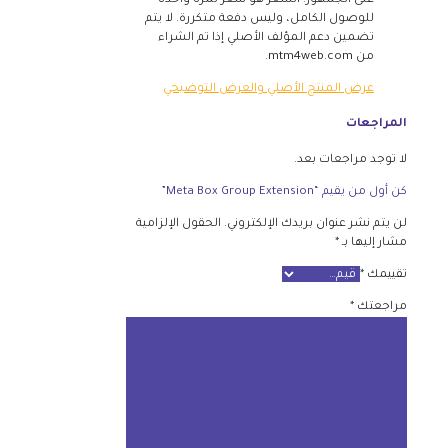
على الجمهور. السعر هو سعر لمرة واحدة
للوصول الكامل، وليس دفعة متكررة. لا يتم
تضمين دعم المؤلف الأصلي إذا تم الشراء
من mtm4web.com.
عرض المنتج الأصلي والعرض التوضيحي
المراجعات
لا توجد مراجعات بعد.
كن أول من يقيم “Meta Box Group Extension”
لن يتم نشر عنوان بريدك الإلكتروني.
الحقول الإلزامية
مشار إليها بـ
*
تقييمك
*
مراجعتك
*