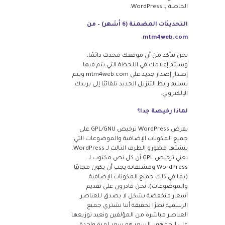
الخاصة بـ WordPress.
التحديثات المضمنة (6 أشهر) – من
mtm4web.com
نحن نتأكد من أن موقعك محدث دائمًا،
وسيتم إعلامك في اللحظة التي يتم فيها
إصدار إصدار جديد على mtm4web.com ويتم
تسليم رابط التنزيل الجديد تلقائيًا إلى بريدك
الإلكتروني.
لماذا رخيصة جدا؟
يفرض WordPress ترخيص GPL/GNU على
جميع المكونات الإضافية والموضوعات التي
ينشئها مطورو الطرف الثالث لـ WordPress.
يعني ترخيص GPL أن كل نص مكتوب لـ
WordPress ومشتقاته يجب أن يكون مجانيًا
(بما في ذلك جميع المكونات الإضافية
والموضوعات). نحن قادرون على تقديم
أسعار منخفضة بشكل لا يصدق للعناصر
الرسمية نظرًا لحقيقة أننا نشتري جميع
العناصر مباشرة من المؤلفين ونعيد توزيعها