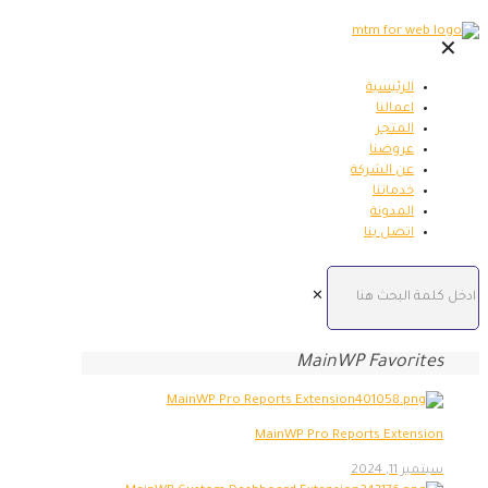
✕
الرئيسية
اعمالنا
المتجر
عروضنا
عن الشركة
خدماتنا
المدونة
اتصل بنا
✕
MainWP Favorites
MainWP Pro Reports Extension
سبتمبر 11, 2024