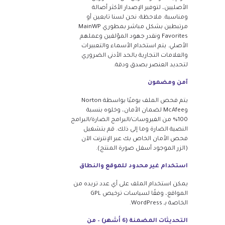
الأصليين، لتوفير الإصدار الأكثر أصالة
ومناسبة. ملاحظة: نحن لسنا تابعين أو
مرتبطين بشكل مباشر بمطوري MainWP
Favorites ونقدر جهود المؤلفين وعملهم
الأصلي. يتم استخدام الأسماء والتعبيرات
والعلامات التجارية بالحد الأدنى الضروري
لتحديد العنصر بصدق ودقة.
آمن ومضمون
يتم فحص الملف يوميًا بواسطة Norton
وMcAfee لضمان الأمان، وخلوه بنسبة
100% من الفيروسات/البرامج الضارة/البرامج
النصية الضارة وما إلى ذلك. قم بتشغيل
فحص الأمان الخاص بك عبر الإنترنت الآن
(الزر الموجود أسفل صورة المنتج).
استخدام غير محدود للموقع والنطاق
يمكن استخدام الملف على أي عدد تريده من
المواقع، وفقًا لسياسات ترخيص GPL
الخاصة بـ WordPress.
التحديثات المضمنة (6 أشهر) – من