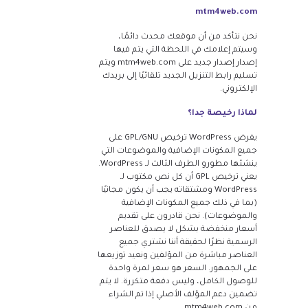
mtm4web.com
نحن نتأكد من أن موقعك محدث دائمًا،
وسيتم إعلامك في اللحظة التي يتم فيها
إصدار إصدار جديد على mtm4web.com ويتم
تسليم رابط التنزيل الجديد تلقائيًا إلى بريدك
الإلكتروني.
لماذا رخيصة جدا؟
يفرض WordPress ترخيص GPL/GNU على
جميع المكونات الإضافية والموضوعات التي
ينشئها مطورو الطرف الثالث لـ WordPress.
يعني ترخيص GPL أن كل نص مكتوب لـ
WordPress ومشتقاته يجب أن يكون مجانيًا
(بما في ذلك جميع المكونات الإضافية
والموضوعات). نحن قادرون على تقديم
أسعار منخفضة بشكل لا يصدق للعناصر
الرسمية نظرًا لحقيقة أننا نشتري جميع
العناصر مباشرة من المؤلفين ونعيد توزيعها
على الجمهور. السعر هو سعر لمرة واحدة
للوصول الكامل، وليس دفعة متكررة. لا يتم
تضمين دعم المؤلف الأصلي إذا تم الشراء