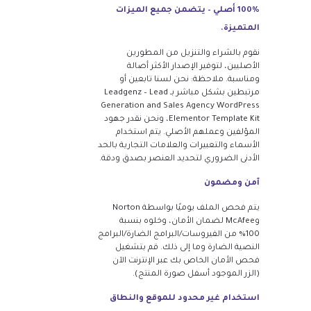
100% أصلي – يتضمن جميع الميزات
المتميزة.
نقوم بالشراء والتنزيل من المطورين
الأصليين، لتوفير الإصدار الأكثر أصالة
ومناسبة. ملاحظة: نحن لسنا تابعين أو
مرتبطين بشكل مباشر بـ Leadgenz – Lead
Generation and Sales Agency WordPress
Elementor Template Kit، ونحن نقدر جهود
المؤلفين وعملهم الأصلي. يتم استخدام
الأسماء والتعبيرات والعلامات التجارية بالحد
الأدنى الضروري لتحديد العنصر بصدق ودقة.
آمن ومضمون
يتم فحص الملف يوميًا بواسطة Norton
وMcAfee لضمان الأمان، وخلوه بنسبة
100% من الفيروسات/البرامج الضارة/البرامج
النصية الضارة وما إلى ذلك. قم بتشغيل
فحص الأمان الخاص بك عبر الإنترنت الآن
(الزر الموجود أسفل صورة المنتج).
استخدام غير محدود للموقع والنطاق