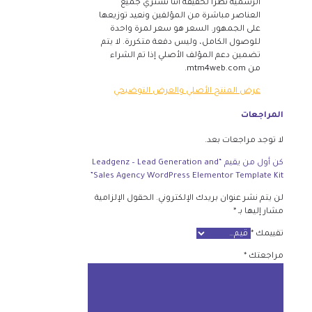
الرسمية نظرًا لحقيقة أننا نشتري جميع
العناصر مباشرة من المؤلفين ونعيد توزيعها
على الجمهور. السعر هو سعر لمرة واحدة
للوصول الكامل، وليس دفعة متكررة. لا يتم
تضمين دعم المؤلف الأصلي إذا تم الشراء
من mtm4web.com.
عرض المنتج الأصلي والعرض التوضيحي
المراجعات
لا توجد مراجعات بعد.
كن أول من يقيم “Leadgenz – Lead Generation and
Sales Agency WordPress Elementor Template Kit”
لن يتم نشر عنوان بريدك الإلكتروني.
الحقول الإلزامية
مشار إليها بـ
*
تقييمك
*
مراجعتك
*