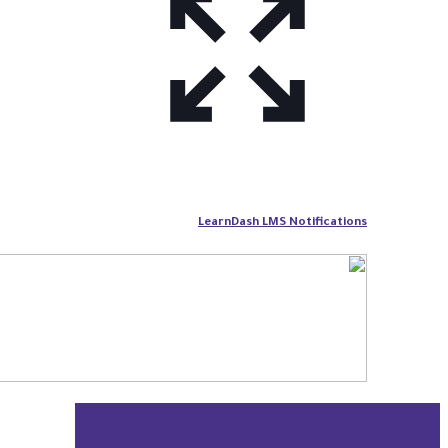
LearnDash LMS Notifications