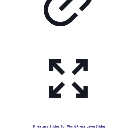
Kreatura Slider for WordPress LayerSlider