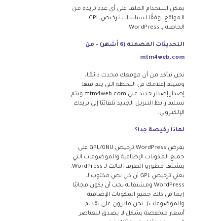
يمكن استخدام الملف على أي عدد تريده من
المواقع، وفقًا لسياسات ترخيص GPL
الخاصة بـ WordPress.
التحديثات المضمنة (6 أشهر) – من
mtm4web.com
نحن نتأكد من أن موقعك محدث دائمًا،
وسيتم إعلامك في اللحظة التي يتم فيها
إصدار إصدار جديد على mtm4web.com ويتم
تسليم رابط التنزيل الجديد تلقائيًا إلى بريدك
الإلكتروني.
لماذا رخيصة جدا؟
يفرض WordPress ترخيص GPL/GNU على
جميع المكونات الإضافية والموضوعات التي
ينشئها مطورو الطرف الثالث لـ WordPress.
يعني ترخيص GPL أن كل نص مكتوب لـ
WordPress ومشتقاته يجب أن يكون مجانيًا
(بما في ذلك جميع المكونات الإضافية
والموضوعات). نحن قادرون على تقديم
أسعار منخفضة بشكل لا يصدق للعناصر