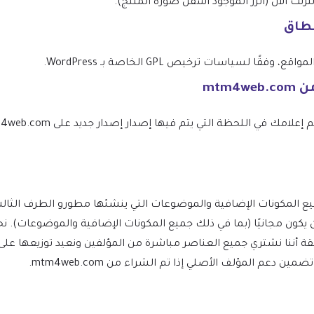
نت الآن (الزر الموجود أسفل صورة المنتج).
نطاق
 لسياسات ترخيص GPL الخاصة بـ WordPress.
W ومشتقاته يجب أن يكون مجانيًا (بما في ذلك جميع المكونات الإضافية والموضو
ة أننا نشتري جميع العناصر مباشرة من المؤلفين ونعيد توزيعها على
دعم المؤلف الأصلي إذا تم الشراء من mtm4web.com.