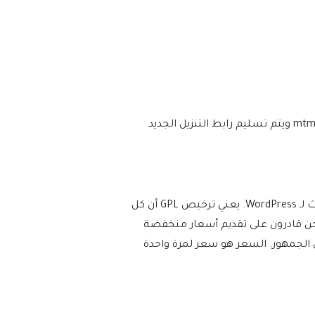
نحن نتأكد من أن موقعك محدث دائمًا، وسيتم إعلامك في اللحظة التي يتم فيها إصدار إصدار جديد على mtm4web.com ويتم تسليم رابط التنزيل الجديد
يفرض WordPress ترخيص GPL/GNU على جميع المكونات الإضافية والموضوعات التي ينشئها مطورو الطرف الثالث لـ WordPress. يعني ترخيص GPL أن كل
عات). نحن قادرون على تقديم أسعار منخفضة
 الجمهور. السعر هو سعر لمرة واحدة