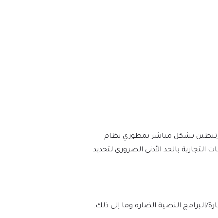
أو مرتبطين بشكل مباشر بمطوري نظام
 والعلامات التجارية بالحد الأدنى الضروري لتحديد
لوه بنسبة 100% من الفيروسات/البرامج الضارة/البرامج النصية الضارة وما إلى ذلك.