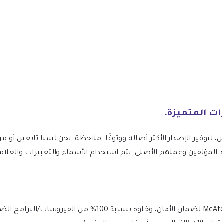
ن، لتوفير الإصدار الأكثر أصالة ووثوقًا. ملاحظة: نحن لسنا تابعين 
يات لـ WordPress ونقدر جهود المؤلفين وعملهم الأصلي. يتم استخدام الأسماء والتعبيرات
يتم فحص الملف يوميًا بواسطة Norton وMcAfee لضمان الأمان، وخ