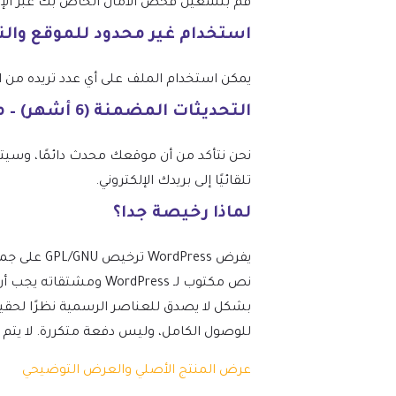
قم بتشغيل فحص الأمان الخاص بك عبر الإنتر
استخدام غير محدود للموقع وال
يمكن استخدام الملف على أي عدد تريده من المواقع، وفقًا
التحديثات المضمنة (6 أشهر) – من mtm4web.com
تلقائيًا إلى بريدك الإلكتروني.
لماذا رخيصة جدا؟
نص مكتوب لـ ordPress
بشكل لا يصدق للعناصر الرسمية نظرًا لحقيق
للوصول الكامل، وليس دفعة متكررة. لا يتم تضمين 
عرض المنتج الأصلي والعرض التوضيحي