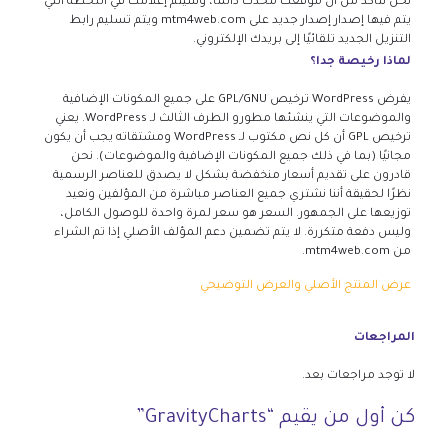
نحن نتأكد من أن موقعك محدث دائمًا، وسيتم إعلامك في اللحظة التي
يتم فيها إصدار إصدار جديد على mtm4web.com ويتم تسليم رابط
التنزيل الجديد تلقائيًا إلى بريدك الإلكتروني.
لماذا رخيصة جدا؟
يفرض WordPress ترخيص GPL/GNU على جميع المكونات الإضافية
والموضوعات التي ينشئها مطورو الطرف الثالث لـ WordPress. يعني
ترخيص GPL أن كل نص مكتوب لـ WordPress ومشتقاته يجب أن يكون
مجانيًا (بما في ذلك جميع المكونات الإضافية والموضوعات). نحن
قادرون على تقديم أسعار منخفضة بشكل لا يصدق للعناصر الرسمية
نظرًا لحقيقة أننا نشتري جميع العناصر مباشرة من المؤلفين ونعيد
توزيعها على الجمهور. السعر هو سعر لمرة واحدة للوصول الكامل،
وليس دفعة متكررة. لا يتم تضمين دعم المؤلف الأصلي إذا تم الشراء
من mtm4web.com.
عرض المنتج الأصلي والعرض التوضيحي
المراجعات
لا توجد مراجعات بعد.
كن أول من يقيم “GravityCharts”