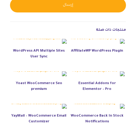
native:
منتجات ذات صلة
WordPress API Multiple Sites
AffiliateWP WordPress Plugin
User Sync
Yoast WooCommerce Seo
Essential Addons for
premium
Elementor – Pro
YayMail – WooCommerce Email
WooCommerce Back In Stock
Customizer
Notifications