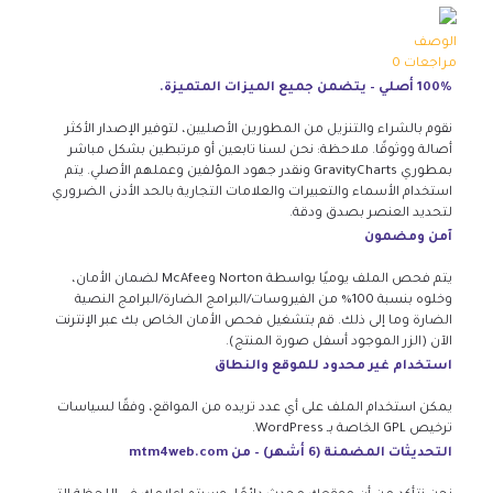
الوصف
مراجعات
0
100% أصلي – يتضمن جميع الميزات المتميزة.
نقوم بالشراء والتنزيل من المطورين الأصليين، لتوفير الإصدار الأكثر
أصالة ووثوقًا. ملاحظة: نحن لسنا تابعين أو مرتبطين بشكل مباشر
بمطوري GravityCharts ونقدر جهود المؤلفين وعملهم الأصلي. يتم
استخدام الأسماء والتعبيرات والعلامات التجارية بالحد الأدنى الضروري
لتحديد العنصر بصدق ودقة.
آمن ومضمون
يتم فحص الملف يوميًا بواسطة Norton وMcAfee لضمان الأمان،
وخلوه بنسبة 100% من الفيروسات/البرامج الضارة/البرامج النصية
الضارة وما إلى ذلك. قم بتشغيل فحص الأمان الخاص بك عبر الإنترنت
الآن (الزر الموجود أسفل صورة المنتج).
استخدام غير محدود للموقع والنطاق
يمكن استخدام الملف على أي عدد تريده من المواقع، وفقًا لسياسات
ترخيص GPL الخاصة بـ WordPress.
التحديثات المضمنة (6 أشهر) – من mtm4web.com