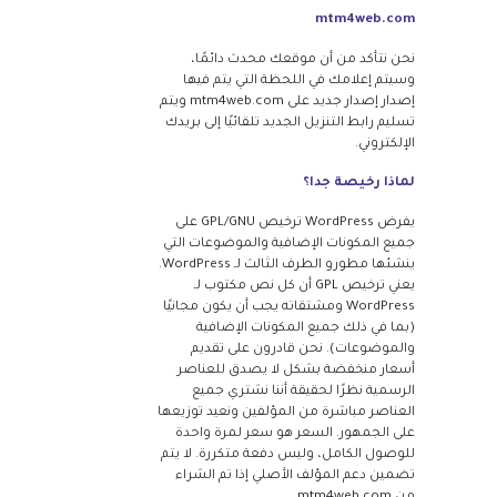
mtm4web.com
نحن نتأكد من أن موقعك محدث دائمًا،
وسيتم إعلامك في اللحظة التي يتم فيها
إصدار إصدار جديد على mtm4web.com ويتم
تسليم رابط التنزيل الجديد تلقائيًا إلى بريدك
الإلكتروني.
لماذا رخيصة جدا؟
يفرض WordPress ترخيص GPL/GNU على
جميع المكونات الإضافية والموضوعات التي
ينشئها مطورو الطرف الثالث لـ WordPress.
يعني ترخيص GPL أن كل نص مكتوب لـ
WordPress ومشتقاته يجب أن يكون مجانيًا
(بما في ذلك جميع المكونات الإضافية
والموضوعات). نحن قادرون على تقديم
أسعار منخفضة بشكل لا يصدق للعناصر
الرسمية نظرًا لحقيقة أننا نشتري جميع
العناصر مباشرة من المؤلفين ونعيد توزيعها
على الجمهور. السعر هو سعر لمرة واحدة
للوصول الكامل، وليس دفعة متكررة. لا يتم
تضمين دعم المؤلف الأصلي إذا تم الشراء