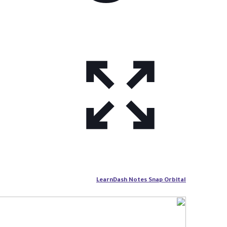
LearnDash Notes Snap Orbital