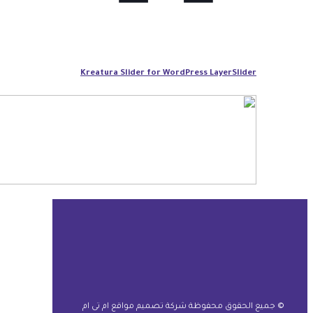
Kreatura Slider for WordPress LayerSlider
© جميع الحقوق محفوظة شركة تصميم مواقع ام تى ام