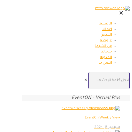
✕
الرئيسية
اعمالنا
المتجر
عروضنا
عن الشركة
خدماتنا
المدونة
اتصل بنا
✕
EventON – Virtual Plus
EventOn Weekly View
سبتمبر 13, 2024