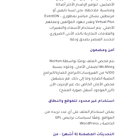
الأصليين، لتوفير الإصدار الأكثر أصالة
ومناسبة. ملاحظة: نحن لسنا تابعين أو
مرتبطين بشكل مباشر بمطوري EventON –
Virtual Plus ونقدر جهود المؤلفين وعملهم
الأصلي. يتم استخدام الأسماء والتعبيرات
والعلامات التجارية بالحد الأدنى الضروري
لتحديد العنصر بصدق ودقة.
آمن ومضمون
يتم فحص الملف يوميًا بواسطة Norton
وMcAfee لضمان الأمان، وخلوه بنسبة
100% من الفيروسات/البرامج الضارة/البرامج
النصية الضارة وما إلى ذلك. قم بتشغيل
فحص الأمان الخاص بك عبر الإنترنت الآن
(الزر الموجود أسفل صورة المنتج).
استخدام غير محدود للموقع والنطاق
يمكن استخدام الملف على أي عدد تريده من
المواقع، وفقًا لسياسات ترخيص GPL
الخاصة بـ WordPress.
التحديثات المضمنة (6 أشهر) – من