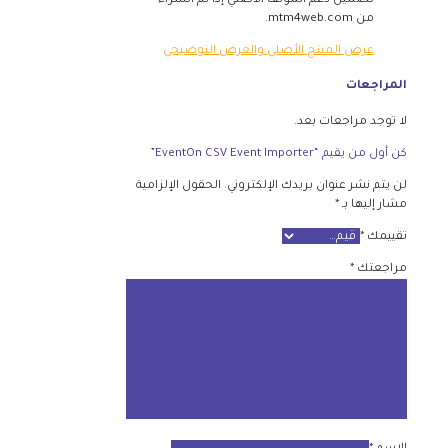
تضمين دعم المؤلف الأصلي إذا تم الشراء
من mtm4web.com.
عرض المنتج الأصلي والعرض التوضيحي
المراجعات
لا توجد مراجعات بعد.
كن أول من يقيم “EventOn CSV Event Importer”
لن يتم نشر عنوان بريدك الإلكتروني.
الحقول الإلزامية
مشار إليها بـ
*
تقييمك
*
مراجعتك
*