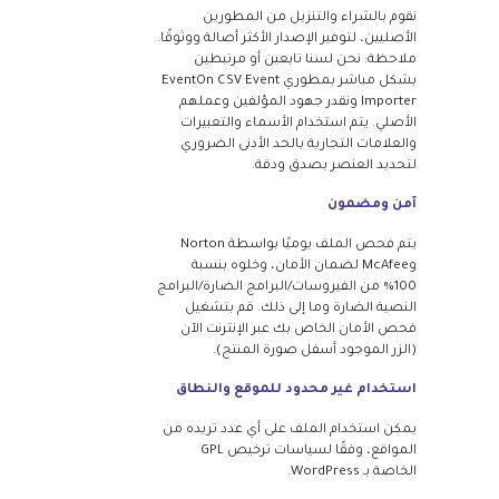
نقوم بالشراء والتنزيل من المطورين
الأصليين، لتوفير الإصدار الأكثر أصالة ووثوقًا.
ملاحظة: نحن لسنا تابعين أو مرتبطين
بشكل مباشر بمطوري EventOn CSV Event
Importer ونقدر جهود المؤلفين وعملهم
الأصلي. يتم استخدام الأسماء والتعبيرات
والعلامات التجارية بالحد الأدنى الضروري
لتحديد العنصر بصدق ودقة.
آمن ومضمون
يتم فحص الملف يوميًا بواسطة Norton
وMcAfee لضمان الأمان، وخلوه بنسبة
100% من الفيروسات/البرامج الضارة/البرامج
النصية الضارة وما إلى ذلك. قم بتشغيل
فحص الأمان الخاص بك عبر الإنترنت الآن
(الزر الموجود أسفل صورة المنتج).
استخدام غير محدود للموقع والنطاق
يمكن استخدام الملف على أي عدد تريده من
المواقع، وفقًا لسياسات ترخيص GPL
الخاصة بـ WordPress.