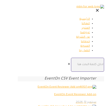
✕
الرئيسية
اعمالنا
المتجر
عروضنا
عن الشركة
خدماتنا
المدونة
اتصل بنا
✕
EventOn CSV Event Importer
EventOn Event Reviewer Add-on
سبتمبر 13, 2024