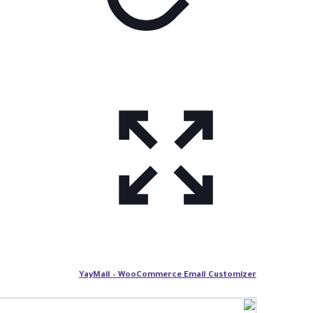
YayMail – WooCommerce Email Customizer