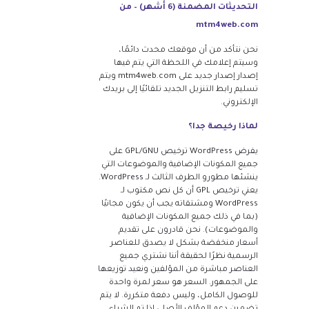
التحديثات المضمنة (6 أشهر) – من
mtm4web.com
نحن نتأكد من أن موقعك محدث دائمًا،
وسيتم إعلامك في اللحظة التي يتم فيها
إصدار إصدار جديد على mtm4web.com ويتم
تسليم رابط التنزيل الجديد تلقائيًا إلى بريدك
الإلكتروني.
لماذا رخيصة جدا؟
يفرض WordPress ترخيص GPL/GNU على
جميع المكونات الإضافية والموضوعات التي
ينشئها مطورو الطرف الثالث لـ WordPress.
يعني ترخيص GPL أن كل نص مكتوب لـ
WordPress ومشتقاته يجب أن يكون مجانيًا
(بما في ذلك جميع المكونات الإضافية
والموضوعات). نحن قادرون على تقديم
أسعار منخفضة بشكل لا يصدق للعناصر
الرسمية نظرًا لحقيقة أننا نشتري جميع
العناصر مباشرة من المؤلفين ونعيد توزيعها
على الجمهور. السعر هو سعر لمرة واحدة
للوصول الكامل، وليس دفعة متكررة. لا يتم