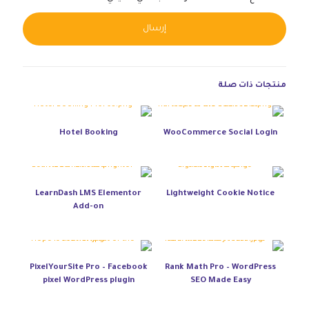
native:
منتجات ذات صلة
Hotel Booking
WooCommerce Social Login
LearnDash LMS Elementor
Lightweight Cookie Notice
Add-on
PixelYourSite Pro – Facebook
Rank Math Pro – WordPress
pixel WordPress plugin
SEO Made Easy