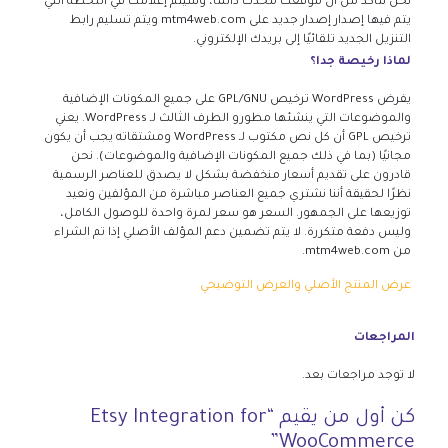
نحن نتأكد من أن موقعك محدث دائمًا، وسيتم إعلامك في اللحظة التي
يتم فيها إصدار إصدار جديد على mtm4web.com ويتم تسليم رابط
التنزيل الجديد تلقائيًا إلى بريدك الإلكتروني.
لماذا رخيصة جدا؟
يفرض WordPress ترخيص GPL/GNU على جميع المكونات الإضافية
والموضوعات التي ينشئها مطورو الطرف الثالث لـ WordPress. يعني
ترخيص GPL أن كل نص مكتوب لـ WordPress ومشتقاته يجب أن يكون
مجانيًا (بما في ذلك جميع المكونات الإضافية والموضوعات). نحن
قادرون على تقديم أسعار منخفضة بشكل لا يصدق للعناصر الرسمية
نظرًا لحقيقة أننا نشتري جميع العناصر مباشرة من المؤلفين ونعيد
توزيعها على الجمهور. السعر هو سعر لمرة واحدة للوصول الكامل،
وليس دفعة متكررة. لا يتم تضمين دعم المؤلف الأصلي إذا تم الشراء
من mtm4web.com.
عرض المنتج الأصلي والعرض التوضيحي
المراجعات
لا توجد مراجعات بعد.
كن أول من يقيم “Etsy Integration for
WooCommerce”