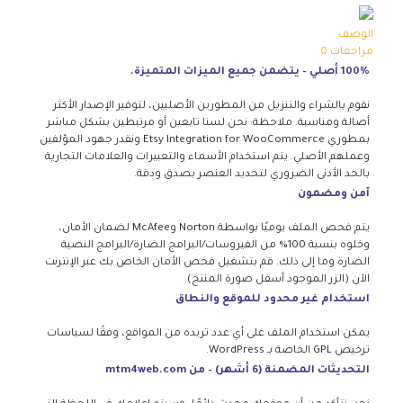
الوصف
مراجعات
0
100% أصلي – يتضمن جميع الميزات المتميزة.
نقوم بالشراء والتنزيل من المطورين الأصليين، لتوفير الإصدار الأكثر
أصالة ومناسبة. ملاحظة: نحن لسنا تابعين أو مرتبطين بشكل مباشر
بمطوري Etsy Integration for WooCommerce ونقدر جهود المؤلفين
وعملهم الأصلي. يتم استخدام الأسماء والتعبيرات والعلامات التجارية
بالحد الأدنى الضروري لتحديد العنصر بصدق ودقة.
آمن ومضمون
يتم فحص الملف يوميًا بواسطة Norton وMcAfee لضمان الأمان،
وخلوه بنسبة 100% من الفيروسات/البرامج الضارة/البرامج النصية
الضارة وما إلى ذلك. قم بتشغيل فحص الأمان الخاص بك عبر الإنترنت
الآن (الزر الموجود أسفل صورة المنتج).
استخدام غير محدود للموقع والنطاق
يمكن استخدام الملف على أي عدد تريده من المواقع، وفقًا لسياسات
ترخيص GPL الخاصة بـ WordPress.
التحديثات المضمنة (6 أشهر) – من mtm4web.com