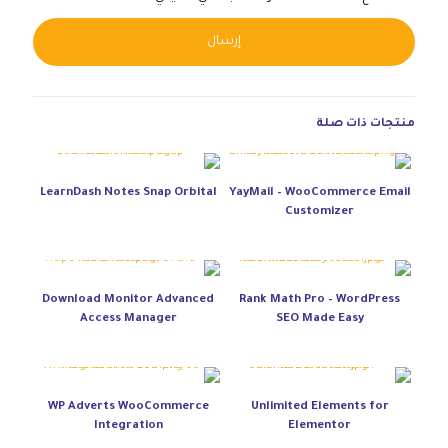
native:
منتجات ذات صلة
LearnDash Notes Snap Orbital
YayMail – WooCommerce Email
Customizer
Download Monitor Advanced
Rank Math Pro – WordPress
Access Manager
SEO Made Easy
WP Adverts WooCommerce
Unlimited Elements for
Integration
Elementor