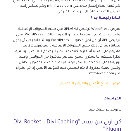
نحن نتأكد من أن موقعك محدث دائمًا، وسيتم إعلامك في اللحظة التي
يتم فيها إصدار إصدار جديد على mtm4web.com ويتم تسليم رابط
التنزيل الجديد تلقائيًا إلى بريدك الإلكتروني.
لماذا رخيصة جدا؟
يفرض WordPress ترخيص GPL/GNU على جميع المكونات الإضافية
والموضوعات التي ينشئها مطورو الطرف الثالث لـ WordPress. يعني
ترخيص GPL أن كل نص مكتوب لـ WordPress ومشتقاته يجب أن يكون
مجانيًا (بما في ذلك جميع المكونات الإضافية والموضوعات). نحن
قادرون على تقديم أسعار منخفضة بشكل لا يصدق للعناصر الرسمية
نظرًا لحقيقة أننا نشتري جميع العناصر مباشرة من المؤلفين ونعيد
توزيعها على الجمهور. السعر هو سعر لمرة واحدة للوصول الكامل،
وليس دفعة متكررة. لا يتم تضمين دعم المؤلف الأصلي إذا تم الشراء
من mtm4web.com.
عرض المنتج الأصلي والعرض التوضيحي
المراجعات
لا توجد مراجعات بعد.
كن أول من يقيم “Divi Rocket – Divi Caching
Plugin”