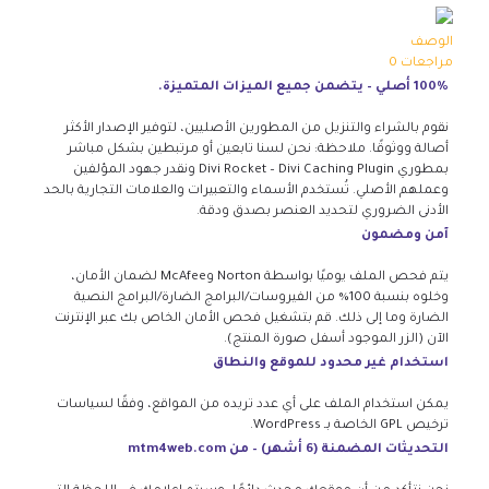
الوصف
مراجعات
0
100% أصلي – يتضمن جميع الميزات المتميزة.
نقوم بالشراء والتنزيل من المطورين الأصليين، لتوفير الإصدار الأكثر
أصالة ووثوقًا. ملاحظة: نحن لسنا تابعين أو مرتبطين بشكل مباشر
بمطوري Divi Rocket – Divi Caching Plugin ونقدر جهود المؤلفين
وعملهم الأصلي. تُستخدم الأسماء والتعبيرات والعلامات التجارية بالحد
الأدنى الضروري لتحديد العنصر بصدق ودقة.
آمن ومضمون
يتم فحص الملف يوميًا بواسطة Norton وMcAfee لضمان الأمان،
وخلوه بنسبة 100% من الفيروسات/البرامج الضارة/البرامج النصية
الضارة وما إلى ذلك. قم بتشغيل فحص الأمان الخاص بك عبر الإنترنت
الآن (الزر الموجود أسفل صورة المنتج).
استخدام غير محدود للموقع والنطاق
يمكن استخدام الملف على أي عدد تريده من المواقع، وفقًا لسياسات
ترخيص GPL الخاصة بـ WordPress.
التحديثات المضمنة (6 أشهر) – من mtm4web.com