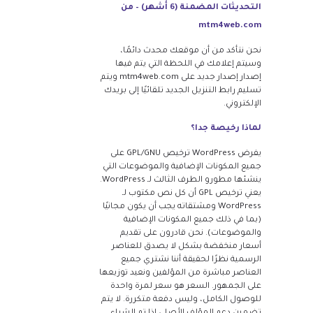
التحديثات المضمنة (6 أشهر) – من
mtm4web.com
نحن نتأكد من أن موقعك محدث دائمًا،
وسيتم إعلامك في اللحظة التي يتم فيها
إصدار إصدار جديد على mtm4web.com ويتم
تسليم رابط التنزيل الجديد تلقائيًا إلى بريدك
الإلكتروني.
لماذا رخيصة جدا؟
يفرض WordPress ترخيص GPL/GNU على
جميع المكونات الإضافية والموضوعات التي
ينشئها مطورو الطرف الثالث لـ WordPress.
يعني ترخيص GPL أن كل نص مكتوب لـ
WordPress ومشتقاته يجب أن يكون مجانيًا
(بما في ذلك جميع المكونات الإضافية
والموضوعات). نحن قادرون على تقديم
أسعار منخفضة بشكل لا يصدق للعناصر
الرسمية نظرًا لحقيقة أننا نشتري جميع
العناصر مباشرة من المؤلفين ونعيد توزيعها
على الجمهور. السعر هو سعر لمرة واحدة
للوصول الكامل، وليس دفعة متكررة. لا يتم