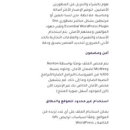
نقوم بالشراء والتنزيل من المطورين
الأصليين، لتوفير الإصدار الأكثر أصالة
ومناسبة. ملاحظة: نحن لسنا تابعين أو
مرتبطين بشكل مباشر بمطوري Divi
Essential WordPress Plugin ونقدر جهود
المؤلفين وعملهم الأصلي. يتم استخدام
الأسماء والتعبيرات والعلامات التجارية بالحد
الأدنى الضروري لتحديد العنصر بصدق ودقة.
آمن ومضمون
يتم فحص الملف يوميًا بواسطة Norton
وMcAfee لضمان الأمان، وخلوه بنسبة
100% من الفيروسات/البرامج الضارة/البرامج
النصية الضارة وما إلى ذلك. قم بتشغيل
فحص الأمان الخاص بك عبر الإنترنت الآن
(الزر الموجود أسفل صورة المنتج).
استخدام غير محدود للموقع والنطاق
يمكن استخدام الملف على أي عدد تريده من
المواقع، وفقًا لسياسات ترخيص GPL
الخاصة بـ WordPress.