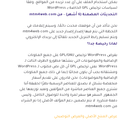
يمكن استخدام الملف على أي عدد تريده من المواقع، وفقًا
لسياسات ترخيص GPL الخاصة بـ WordPress.
التحديثات المضمنة (6 أشهر) – من mtm4web.com
نحن نتأكد من أن موقعك محدث دائمًا، وسيتم إعلامك في
اللحظة التي يتم فيها إصدار إصدار جديد على mtm4web.com
ويتم تسليم رابط التنزيل الجديد تلقائيًا إلى بريدك الإلكتروني.
لماذا رخيصة جدا؟
يفرض WordPress ترخيص GPL/GNU على جميع المكونات
الإضافية والموضوعات التي ينشئها مطورو الطرف الثالث لـ
WordPress. يعني ترخيص GPL أن كل نص مكتوب لـ WordPress
ومشتقاته يجب أن يكون مجانيًا (بما في ذلك جميع المكونات
الإضافية والموضوعات). نحن قادرون على تقديم أسعار
منخفضة بشكل لا يصدق للعناصر الرسمية نظرًا لحقيقة أننا
نشتري جميع العناصر مباشرة من المؤلفين ونعيد توزيعها على
الجمهور. السعر هو سعر لمرة واحدة للوصول الكامل، وليس
دفعة متكررة. لا يتم تضمين دعم المؤلف الأصلي إذا تم الشراء
من mtm4web.com.
عرض المنتج الأصلي والعرض التوضيحي