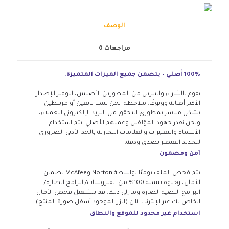
الوصف
مراجعات
0
100% أصلي – يتضمن جميع الميزات المتميزة.
نقوم بالشراء والتنزيل من المطورين الأصليين، لتوفير الإصدار
الأكثر أصالة ووثوقًا. ملاحظة: نحن لسنا تابعين أو مرتبطين
بشكل مباشر بمطوري التحقق من البريد الإلكتروني للعملاء،
ونحن نقدر جهود المؤلفين وعملهم الأصلي. يتم استخدام
الأسماء والتعبيرات والعلامات التجارية بالحد الأدنى الضروري
لتحديد العنصر بصدق ودقة.
آمن ومضمون
يتم فحص الملف يوميًا بواسطة Norton وMcAfee لضمان
الأمان، وخلوه بنسبة 100% من الفيروسات/البرامج الضارة/
البرامج النصية الضارة وما إلى ذلك. قم بتشغيل فحص الأمان
الخاص بك عبر الإنترنت الآن (الزر الموجود أسفل صورة المنتج).
استخدام غير محدود للموقع والنطاق