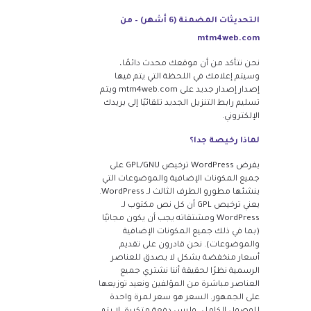
التحديثات المضمنة (6 أشهر) – من
mtm4web.com
نحن نتأكد من أن موقعك محدث دائمًا،
وسيتم إعلامك في اللحظة التي يتم فيها
إصدار إصدار جديد على mtm4web.com ويتم
تسليم رابط التنزيل الجديد تلقائيًا إلى بريدك
الإلكتروني.
لماذا رخيصة جدا؟
يفرض WordPress ترخيص GPL/GNU على
جميع المكونات الإضافية والموضوعات التي
ينشئها مطورو الطرف الثالث لـ WordPress.
يعني ترخيص GPL أن كل نص مكتوب لـ
WordPress ومشتقاته يجب أن يكون مجانيًا
(بما في ذلك جميع المكونات الإضافية
والموضوعات). نحن قادرون على تقديم
أسعار منخفضة بشكل لا يصدق للعناصر
الرسمية نظرًا لحقيقة أننا نشتري جميع
العناصر مباشرة من المؤلفين ونعيد توزيعها
على الجمهور. السعر هو سعر لمرة واحدة