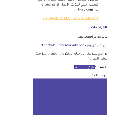
للوصول الكامل، وليس دفعة متكررة. لا يتم
تضمين دعم المؤلف الأصلي إذا تم الشراء
من mtm4web.com.
عرض المنتج الأصلي والعرض التوضيحي
المراجعات
لا توجد مراجعات بعد.
كن أول من يقيم “FacetWP Elementor Add-on”
لن يتم نشر عنوان بريدك الإلكتروني.
الحقول الإلزامية
مشار إليها بـ
*
تقييمك
*
مراجعتك
*