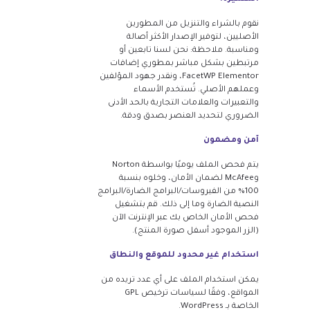
نقوم بالشراء والتنزيل من المطورين
الأصليين، لتوفير الإصدار الأكثر أصالة
ومناسبة. ملاحظة: نحن لسنا تابعين أو
مرتبطين بشكل مباشر بمطوري إضافات
FacetWP Elementor، ونقدر جهود المؤلفين
وعملهم الأصلي. تُستخدم الأسماء
والتعبيرات والعلامات التجارية بالحد الأدنى
الضروري لتحديد العنصر بصدق ودقة.
آمن ومضمون
يتم فحص الملف يوميًا بواسطة Norton
وMcAfee لضمان الأمان، وخلوه بنسبة
100% من الفيروسات/البرامج الضارة/البرامج
النصية الضارة وما إلى ذلك. قم بتشغيل
فحص الأمان الخاص بك عبر الإنترنت الآن
(الزر الموجود أسفل صورة المنتج).
استخدام غير محدود للموقع والنطاق
يمكن استخدام الملف على أي عدد تريده من
المواقع، وفقًا لسياسات ترخيص GPL
الخاصة بـ WordPress.