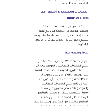
الخاصة بـ WordPress.
التحديثات المضمنة (6 أشهر) – من
mtm4web.com
نحن نتأكد من أن موقعك محدث دائمًا،
وسيتم إعلامك في اللحظة التي يتم فيها
إصدار إصدار جديد على mtm4web.com ويتم
تسليم رابط التنزيل الجديد تلقائيًا إلى بريدك
الإلكتروني.
لماذا رخيصة جدا؟
يفرض WordPress ترخيص GPL/GNU على
جميع المكونات الإضافية والموضوعات التي
ينشئها مطورو الطرف الثالث لـ WordPress.
يعني ترخيص GPL أن كل نص مكتوب لـ
WordPress ومشتقاته يجب أن يكون مجانيًا
(بما في ذلك جميع المكونات الإضافية
والموضوعات). نحن قادرون على تقديم
أسعار منخفضة بشكل لا يصدق للعناصر
الرسمية نظرًا لحقيقة أننا نشتري جميع
العناصر مباشرة من المؤلفين ونعيد توزيعها