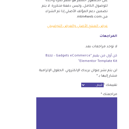
على الجمهور. السعر هو سعر لمرة واحدة
للوصول الكامل، وليس دفعة متكررة. لا يتم
تضمين دعم المؤلف الأصلي إذا تم الشراء
من mtm4web.com.
عرض المنتج الأصلي والعرض التوضيحي
المراجعات
لا توجد مراجعات بعد.
كن أول من يقيم “Bzzz – Gadgets eCommerce
Elementor Template Kit”
لن يتم نشر عنوان بريدك الإلكتروني.
الحقول الإلزامية
مشار إليها بـ
*
تقييمك
*
مراجعتك
*