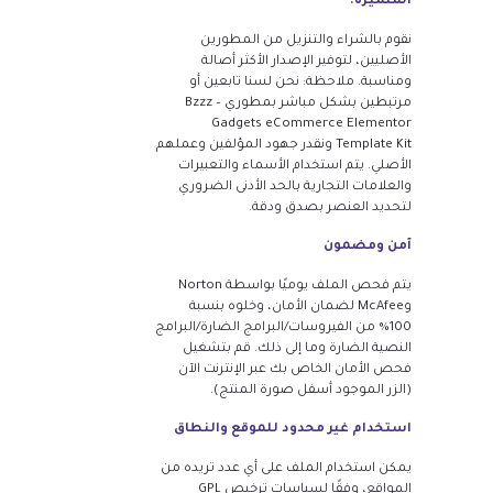
المتميزة.
نقوم بالشراء والتنزيل من المطورين
الأصليين، لتوفير الإصدار الأكثر أصالة
ومناسبة. ملاحظة: نحن لسنا تابعين أو
مرتبطين بشكل مباشر بمطوري Bzzz –
Gadgets eCommerce Elementor
Template Kit ونقدر جهود المؤلفين وعملهم
الأصلي. يتم استخدام الأسماء والتعبيرات
والعلامات التجارية بالحد الأدنى الضروري
لتحديد العنصر بصدق ودقة.
آمن ومضمون
يتم فحص الملف يوميًا بواسطة Norton
وMcAfee لضمان الأمان، وخلوه بنسبة
100% من الفيروسات/البرامج الضارة/البرامج
النصية الضارة وما إلى ذلك. قم بتشغيل
فحص الأمان الخاص بك عبر الإنترنت الآن
(الزر الموجود أسفل صورة المنتج).
استخدام غير محدود للموقع والنطاق
يمكن استخدام الملف على أي عدد تريده من
المواقع، وفقًا لسياسات ترخيص GPL