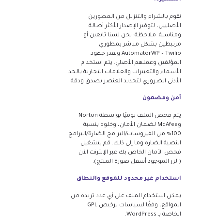
نقوم بالشراء والتنزيل من المطورين
الأصليين، لتوفير الإصدار الأكثر أصالة
ومناسبة. ملاحظة: نحن لسنا تابعين أو
مرتبطين بشكل مباشر بمطوري
AutomatorWP – Twilio ونقدر جهود
المؤلفين وعملهم الأصلي. يتم استخدام
الأسماء والتعبيرات والعلامات التجارية بالحد
الأدنى الضروري لتحديد العنصر بصدق ودقة.
آمن ومضمون
يتم فحص الملف يوميًا بواسطة Norton
وMcAfee لضمان الأمان، وخلوه بنسبة
100% من الفيروسات/البرامج الضارة/البرامج
النصية الضارة وما إلى ذلك. قم بتشغيل
فحص الأمان الخاص بك عبر الإنترنت الآن
(الزر الموجود أسفل صورة المنتج).
استخدام غير محدود للموقع والنطاق
يمكن استخدام الملف على أي عدد تريده من
المواقع، وفقًا لسياسات ترخيص GPL
الخاصة بـ WordPress.