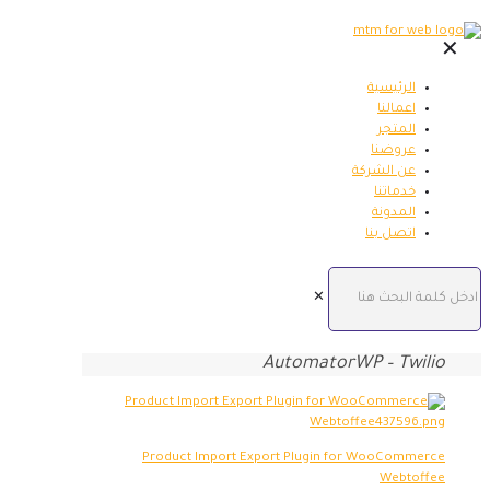
✕
الرئيسية
اعمالنا
المتجر
عروضنا
عن الشركة
خدماتنا
المدونة
اتصل بنا
✕
AutomatorWP – Twilio
Product Import Export Plugin for WooCommerce
Webtoffee