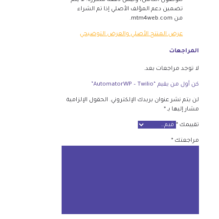
للوصول الكامل، وليس دفعة متكررة. لا يتم
تضمين دعم المؤلف الأصلي إذا تم الشراء
من mtm4web.com.
عرض المنتج الأصلي والعرض التوضيحي
المراجعات
لا توجد مراجعات بعد.
كن أول من يقيم “AutomatorWP – Twilio”
لن يتم نشر عنوان بريدك الإلكتروني.
الحقول الإلزامية
مشار إليها بـ
*
تقييمك
*
مراجعتك
*