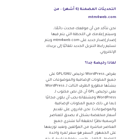
التحديثات المضمنة (6 أشهر) – من
mtm4web.com
نحن نتأكد من أن موقعك محدث دائمًا،
وسيتم إعلامك في اللحظة التي يتم فيها
إصدار إصدار جديد على mtm4web.com ويتم
تسليم رابط التنزيل الجديد تلقائيًا إلى بريدك
الإلكتروني.
لماذا رخيصة جدا؟
يفرض WordPress ترخيص GPL/GNU على
جميع المكونات الإضافية والموضوعات التي
ينشئها مطورو الطرف الثالث لـ WordPress.
يعني ترخيص GPL أن كل نص مكتوب لـ
WordPress ومشتقاته يجب أن يكون مجانيًا
(بما في ذلك جميع المكونات الإضافية
والموضوعات). نحن قادرون على تقديم
أسعار منخفضة بشكل لا يصدق للعناصر
الرسمية نظرًا لحقيقة أننا نشتري جميع
العناصر مباشرة من المؤلفين ونعيد توزيعها
على الجمهور. السعر هو سعر لمرة واحدة