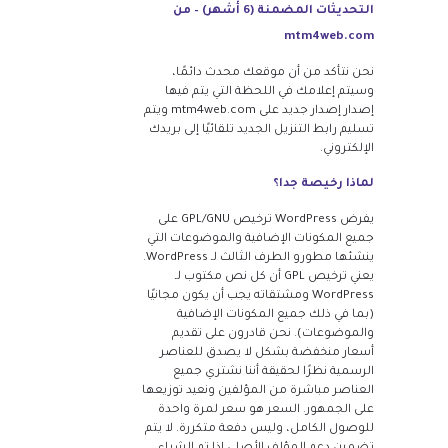
التحديثات المضمنة (6 أشهر) – من
mtm4web.com
نحن نتأكد من أن موقعك محدث دائمًا،
وسيتم إعلامك في اللحظة التي يتم فيها
إصدار إصدار جديد على mtm4web.com ويتم
تسليم رابط التنزيل الجديد تلقائيًا إلى بريدك
الإلكتروني.
لماذا رخيصة جدا؟
يفرض WordPress ترخيص GPL/GNU على
جميع المكونات الإضافية والموضوعات التي
ينشئها مطورو الطرف الثالث لـ WordPress.
يعني ترخيص GPL أن كل نص مكتوب لـ
WordPress ومشتقاته يجب أن يكون مجانيًا
(بما في ذلك جميع المكونات الإضافية
والموضوعات). نحن قادرون على تقديم
أسعار منخفضة بشكل لا يصدق للعناصر
الرسمية نظرًا لحقيقة أننا نشتري جميع
العناصر مباشرة من المؤلفين ونعيد توزيعها
على الجمهور. السعر هو سعر لمرة واحدة
للوصول الكامل، وليس دفعة متكررة. لا يتم