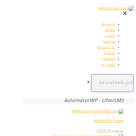
✕
الرئيسية
اعمالنا
المتجر
عروضنا
عن الشركة
خدماتنا
المدونة
اتصل بنا
✕
AutomatorWP – LifterLMS
WPMU DEV Hustle
سبتمبر 13, 2024