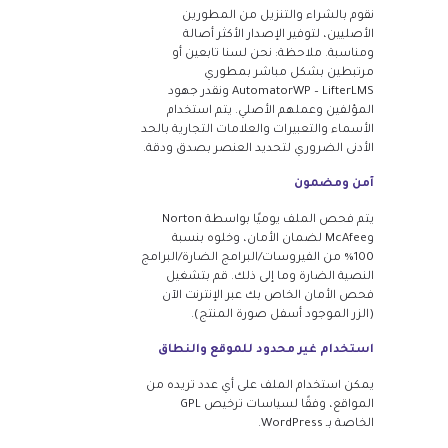
نقوم بالشراء والتنزيل من المطورين
الأصليين، لتوفير الإصدار الأكثر أصالة
ومناسبة. ملاحظة: نحن لسنا تابعين أو
مرتبطين بشكل مباشر بمطوري
AutomatorWP – LifterLMS ونقدر جهود
المؤلفين وعملهم الأصلي. يتم استخدام
الأسماء والتعبيرات والعلامات التجارية بالحد
الأدنى الضروري لتحديد العنصر بصدق ودقة.
آمن ومضمون
يتم فحص الملف يوميًا بواسطة Norton
وMcAfee لضمان الأمان، وخلوه بنسبة
100% من الفيروسات/البرامج الضارة/البرامج
النصية الضارة وما إلى ذلك. قم بتشغيل
فحص الأمان الخاص بك عبر الإنترنت الآن
(الزر الموجود أسفل صورة المنتج).
استخدام غير محدود للموقع والنطاق
يمكن استخدام الملف على أي عدد تريده من
المواقع، وفقًا لسياسات ترخيص GPL
الخاصة بـ WordPress.