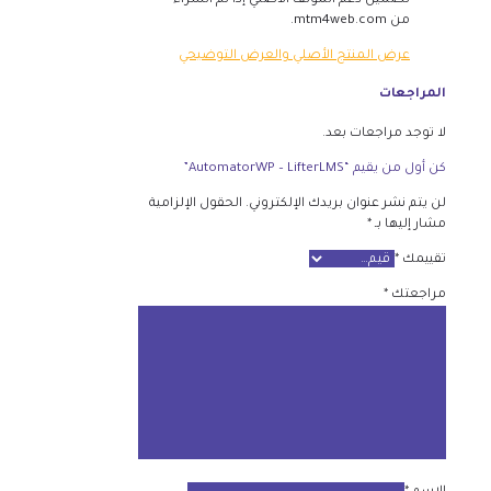
تضمين دعم المؤلف الأصلي إذا تم الشراء
من mtm4web.com.
عرض المنتج الأصلي والعرض التوضيحي
المراجعات
لا توجد مراجعات بعد.
كن أول من يقيم “AutomatorWP – LifterLMS”
لن يتم نشر عنوان بريدك الإلكتروني.
الحقول الإلزامية
مشار إليها بـ
*
تقييمك
*
مراجعتك
*