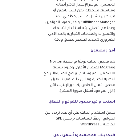
الأصليين، لتوفير الإصدار الأكثر أصالة
ومناسبة. ملاحظة: نحن لسنا تابعين أو
مرتبطين بشكل مباشر بمطوري AST
Fulfillment Manager ونقدر جهود المؤلفين
وعملهم الأصلي. يتم استخدام الأسماء
والتعبيرات والعلامات التجارية بالحد الأدنى
الضروري لتحديد العنصر بصدق ودقة.
آمن ومضمون
يتم فحص الملف يوميًا بواسطة Norton
وMcAfee لضمان الأمان، وخلوه بنسبة
100% من الفيروسات/البرامج الضارة/البرامج
النصية الضارة وما إلى ذلك. قم بتشغيل
فحص الأمان الخاص بك عبر الإنترنت الآن
(الزر الموجود أسفل صورة المنتج).
استخدام غير محدود للموقع والنطاق
يمكن استخدام الملف على أي عدد تريده من
المواقع، وفقًا لسياسات ترخيص GPL
الخاصة بـ WordPress.
التحديثات المضمنة (6 أشهر) – من