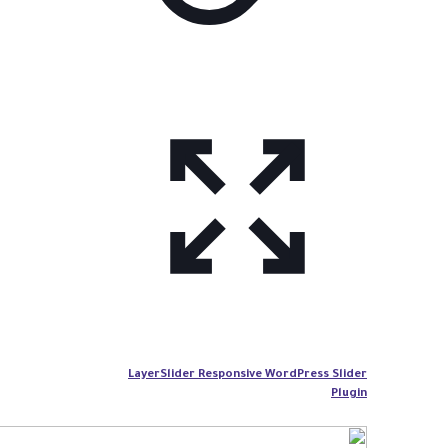
LayerSlider Responsive WordPress Slider
Plugin