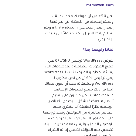
mtm4web.com
نحن نتأكد من أن موقعك محدث دائمًا،
وسيتم إعلامك في اللحظة التي يتم فيها
إصدار إصدار جديد على mtm4web.com ويتم
تسليم رابط التنزيل الجديد تلقائيًا إلى بريدك
الإلكتروني.
لماذا رخيصة جدا؟
يفرض WordPress ترخيص GPL/GNU على
جميع المكونات الإضافية والموضوعات التي
ينشئها مطورو الطرف الثالث لـ WordPress.
يعني ترخيص GPL أن كل نص مكتوب لـ
WordPress ومشتقاته يجب أن يكون مجانيًا
(بما في ذلك جميع المكونات الإضافية
والموضوعات). نحن قادرون على تقديم
أسعار منخفضة بشكل لا يصدق للعناصر
الرسمية نظرًا لحقيقة أننا نشتري جميع
العناصر مباشرة من المؤلفين ونعيد توزيعها
على الجمهور. السعر هو سعر لمرة واحدة
للوصول الكامل، وليس دفعة متكررة. لا يتم
تضمين دعم المؤلف الأصلي إذا تم الشراء