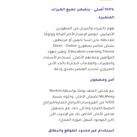
100% أصلي – يتضمن جميع الميزات
المتميزة.
نقوم بالشراء والتنزيل من المطورين
الأصليين، لتوفير الإصدار الأكثر أصالة ووثوقًا.
ملاحظة: نحن لسنا تابعين أو مرتبطين
بشكل مباشر بمطوري Zilom – Online
Education Learning Theme، ونقدر جهود
المؤلفين وعملهم الأصلي. تُستخدم الأسماء
والتعبيرات والعلامات التجارية بالحد الأدنى
الضروري لتحديد العنصر بصدق ودقة.
آمن ومضمون
يتم فحص الملف يوميًا بواسطة Norton
وMcAfee لضمان الأمان، وخلوه بنسبة
100% من الفيروسات/البرامج الضارة/البرامج
النصية الضارة وما إلى ذلك. قم بتشغيل
فحص الأمان الخاص بك عبر الإنترنت الآن
(الزر الموجود أسفل صورة المنتج).
استخدام غير محدود للموقع والنطاق