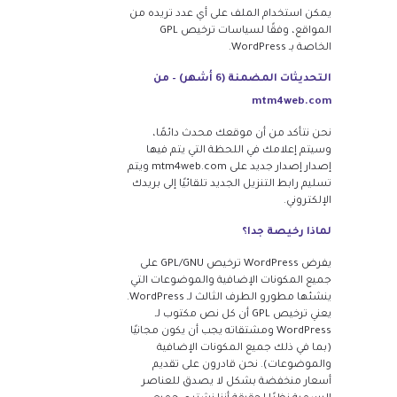
يمكن استخدام الملف على أي عدد تريده من
المواقع، وفقًا لسياسات ترخيص GPL
الخاصة بـ WordPress.
التحديثات المضمنة (6 أشهر) – من
mtm4web.com
نحن نتأكد من أن موقعك محدث دائمًا،
وسيتم إعلامك في اللحظة التي يتم فيها
إصدار إصدار جديد على mtm4web.com ويتم
تسليم رابط التنزيل الجديد تلقائيًا إلى بريدك
الإلكتروني.
لماذا رخيصة جدا؟
يفرض WordPress ترخيص GPL/GNU على
جميع المكونات الإضافية والموضوعات التي
ينشئها مطورو الطرف الثالث لـ WordPress.
يعني ترخيص GPL أن كل نص مكتوب لـ
WordPress ومشتقاته يجب أن يكون مجانيًا
(بما في ذلك جميع المكونات الإضافية
والموضوعات). نحن قادرون على تقديم
أسعار منخفضة بشكل لا يصدق للعناصر