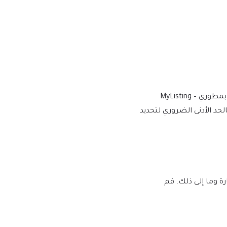
نقوم بالشراء والتنزيل من المطورين الأصليين، لتوفير الإصدار الأكثر أصالة ومناسبة. ملاحظة: نحن لسنا تابعين أو مرتبطين بشكل مباشر بمطوري MyListing –
ارية بالحد الأدنى الضروري لتحديد
لبرامج النصية الضارة وما إلى ذلك. قم