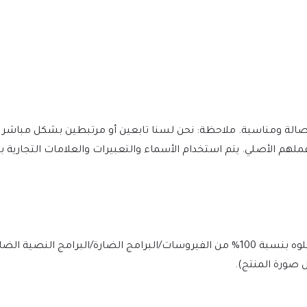
 ونحن نقدر جهود المؤلفين وعملهم الأصلي. يتم استخدام الأسماء والتعبيرات والعلامات التج
يتم فحص الملف يوميًا بواسطة Norton وMcAfee لضمان الأمان، وخلوه بنسبة 100% من الفيروسات/البرامج الضارة/ا
 صورة المنتج).