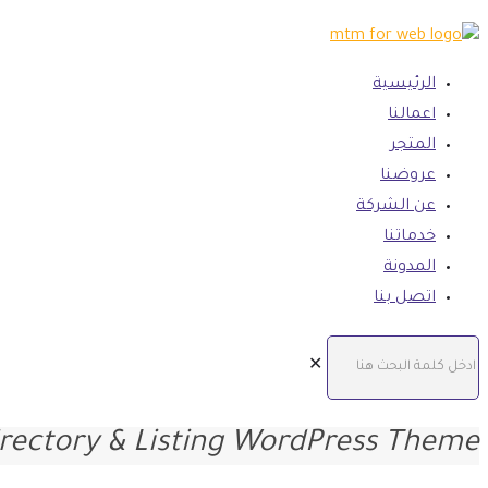
الرئيسية
اعمالنا
المتجر
عروضنا
عن الشركة
خدماتنا
المدونة
اتصل بنا
✕
irectory & Listing WordPress Theme