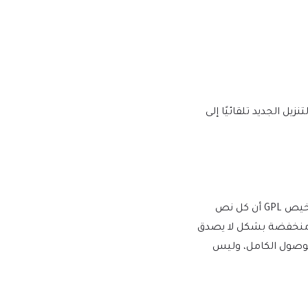
يها إصدار إصدار جديد على mtm4web.com ويتم تسليم رابط التنزيل الجديد تلقائيًا إلى
يفرض WordPress ترخيص GPL/GNU على جميع المكونات الإضافية والموضوعات التي ينشئها مطورو الطرف الثالث لـ WordPress. يعني ترخيص GPL أن كل نص
أسعار منخفضة بشكل لا يصدق
للوصول الكامل، وليس