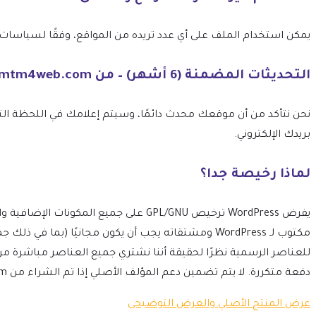
يمكن استخدام الملف على أي عدد تريده من المواقع، وفقًا لسياسات ترخيص GPL الخاصة بـ 
التحديثات المضمنة (6 أشهر) – من mtm4web.com
بريدك الإلكتروني.
لماذا رخيصة جدا؟
مكتوب لـ WordPress ومشتقاته يجب أن يكون مجانيًا 
للعناصر الرسمية نظرًا لحقيقة أننا نشتري جميع العناصر مباشرة م
دفعة متكررة. لا يتم تضمين دعم المؤلف الأصلي إذا تم الشراء من mtm4web.com.
عرض المنتج الأصلي والعرض التوضيحي