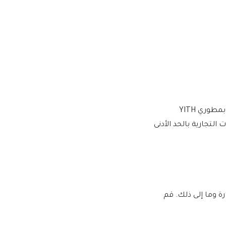
نقوم بالشراء والتنزيل من المطورين الأصليين، لتوفير الإصدار الأكثر أصالة ومناسبة. ملاحظة: نحن لسنا تابعين أو مرتبطين بشكل مباشر بمطوري YITH
لعلامات التجارية بالحد الأدنى
لبرامج النصية الضارة وما إلى ذلك. قم