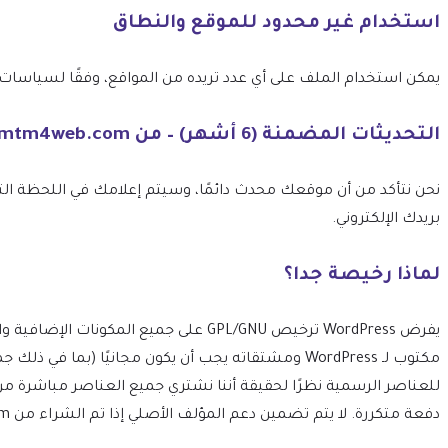
استخدام غير محدود للموقع والنطاق
يمكن استخدام الملف على أي عدد تريده من المواقع، وفقًا لسياسات ترخيص GPL الخاصة بـ 
التحديثات المضمنة (6 أشهر) – من mtm4web.com
بريدك الإلكتروني.
لماذا رخيصة جدا؟
مكتوب لـ WordPress ومشتقاته يجب أن يكون مجانيًا 
للعناصر الرسمية نظرًا لحقيقة أننا نشتري جميع العناصر مباشرة م
دفعة متكررة. لا يتم تضمين دعم المؤلف الأصلي إذا تم الشراء من mtm4web.com.