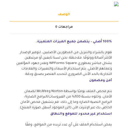
الوصف
مراجعات
0
100% أصلي – يتضمن جميع الميزات المتميزة.
نقوم بالشراء والتنزيل من المطورين الأصليين، لتوفير الإصدار
الأكثر أصالة ووثوقًا. ملاحظة: نحن لسنا تابعين أو مرتبطين
بشكل مباشر بمطوري WPForms Square ونقدر جهود المؤلفين
وعملهم الأصلي. يتم استخدام الأسماء والتعبيرات والعلامات
التجارية بالحد الأدنى الضروري لتحديد العنصر بصدق ودقة.
آمن ومضمون
يتم فحص الملف يوميًا بواسطة Norton وMcAfee لضمان
الأمان، وخلوه بنسبة 100% من الفيروسات/البرامج الضارة/
البرامج النصية الضارة وما إلى ذلك. قم بتشغيل فحص الأمان
الخاص بك عبر الإنترنت الآن (الزر الموجود أسفل صورة المنتج).
استخدام غير محدود للموقع والنطاق
يمكن استخدام الملف على أي عدد تريده من المواقع، وفقًا