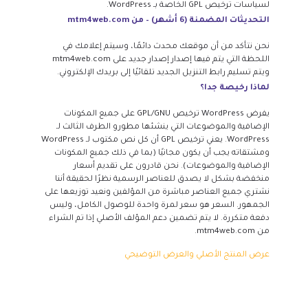
لسياسات ترخيص GPL الخاصة بـ WordPress.
التحديثات المضمنة (6 أشهر) – من mtm4web.com
نحن نتأكد من أن موقعك محدث دائمًا، وسيتم إعلامك في
اللحظة التي يتم فيها إصدار إصدار جديد على mtm4web.com
ويتم تسليم رابط التنزيل الجديد تلقائيًا إلى بريدك الإلكتروني.
لماذا رخيصة جدا؟
يفرض WordPress ترخيص GPL/GNU على جميع المكونات
الإضافية والموضوعات التي ينشئها مطورو الطرف الثالث لـ
WordPress. يعني ترخيص GPL أن كل نص مكتوب لـ WordPress
ومشتقاته يجب أن يكون مجانيًا (بما في ذلك جميع المكونات
الإضافية والموضوعات). نحن قادرون على تقديم أسعار
منخفضة بشكل لا يصدق للعناصر الرسمية نظرًا لحقيقة أننا
نشتري جميع العناصر مباشرة من المؤلفين ونعيد توزيعها على
الجمهور. السعر هو سعر لمرة واحدة للوصول الكامل، وليس
دفعة متكررة. لا يتم تضمين دعم المؤلف الأصلي إذا تم الشراء
من mtm4web.com.
عرض المنتج الأصلي والعرض التوضيحي