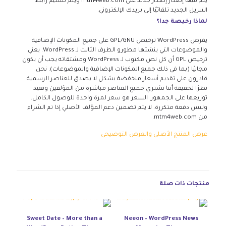
يتم فيها إصدار إصدار جديد على mtm4web.com ويتم تسليم رابط
التنزيل الجديد تلقائيًا إلى بريدك الإلكتروني.
لماذا رخيصة جدا؟
يفرض WordPress ترخيص GPL/GNU على جميع المكونات الإضافية
والموضوعات التي ينشئها مطورو الطرف الثالث لـ WordPress. يعني
ترخيص GPL أن كل نص مكتوب لـ WordPress ومشتقاته يجب أن يكون
مجانيًا (بما في ذلك جميع المكونات الإضافية والموضوعات). نحن
قادرون على تقديم أسعار منخفضة بشكل لا يصدق للعناصر الرسمية
نظرًا لحقيقة أننا نشتري جميع العناصر مباشرة من المؤلفين ونعيد
توزيعها على الجمهور. السعر هو سعر لمرة واحدة للوصول الكامل،
وليس دفعة متكررة. لا يتم تضمين دعم المؤلف الأصلي إذا تم الشراء
من mtm4web.com.
عرض المنتج الأصلي والعرض التوضيحي
منتجات ذات صلة
Sweet Date – More than a
Neeon – WordPress News