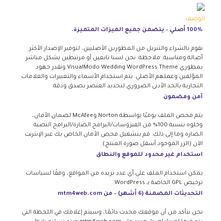
الوصف
100% أصلي – يتضمن جميع الميزات المتميزة.
نقوم بالشراء والتنزيل من المطورين الأصليين، لتوفير الإصدار الأكثر
أصالة ومناسبة. ملاحظة: نحن لسنا تابعين أو مرتبطين بشكل مباشر
بمطوري VisualModo Wedding WordPress Theme ونقدر جهود
المؤلفين وعملهم الأصلي. يتم استخدام الأسماء والتعبيرات والعلامات
التجارية بالحد الأدنى الضروري لتحديد العنصر بصدق ودقة.
آمن ومضمون
يتم فحص الملف يوميًا بواسطة Norton وMcAfee لضمان الأمان،
وخلوه بنسبة 100% من الفيروسات/البرامج الضارة/البرامج النصية
الضارة وما إلى ذلك. قم بتشغيل فحص الأمان الخاص بك عبر الإنترنت
الآن (الزر الموجود أسفل صورة المنتج).
استخدام غير محدود للموقع والنطاق
يمكن استخدام الملف على أي عدد تريده من المواقع، وفقًا لسياسات
ترخيص GPL الخاصة بـ WordPress.
التحديثات المضمنة (6 أشهر) – من mtm4web.com
نحن نتأكد من أن موقعك محدث دائمًا، وسيتم إعلامك في اللحظة التي