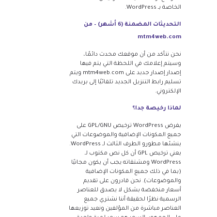
الخاصة بـ WordPress.
التحديثات المضمنة (6 أشهر) – من
mtm4web.com
نحن نتأكد من أن موقعك محدث دائمًا،
وسيتم إعلامك في اللحظة التي يتم فيها
إصدار إصدار جديد على mtm4web.com ويتم
تسليم رابط التنزيل الجديد تلقائيًا إلى بريدك
الإلكتروني.
لماذا رخيصة جدا؟
يفرض WordPress ترخيص GPL/GNU على
جميع المكونات الإضافية والموضوعات التي
ينشئها مطورو الطرف الثالث لـ WordPress.
يعني ترخيص GPL أن كل نص مكتوب لـ
WordPress ومشتقاته يجب أن يكون مجانيًا
(بما في ذلك جميع المكونات الإضافية
والموضوعات). نحن قادرون على تقديم
أسعار منخفضة بشكل لا يصدق للعناصر
الرسمية نظرًا لحقيقة أننا نشتري جميع
العناصر مباشرة من المؤلفين ونعيد توزيعها