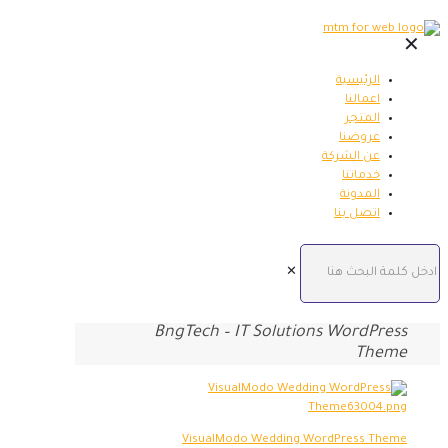
✕
الرئيسية
اعمالنا
المتجر
عروضنا
عن الشركة
خدماتنا
المدونة
اتصل بنا
✕
BngTech – IT Solutions WordPress
Theme
VisualModo Wedding WordPress Theme