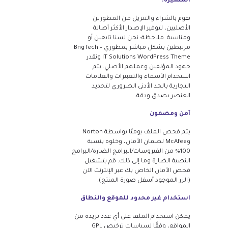
المتميزة.
نقوم بالشراء والتنزيل من المطورين
الأصليين، لتوفير الإصدار الأكثر أصالة
ومناسبة. ملاحظة: نحن لسنا تابعين أو
مرتبطين بشكل مباشر بمطوري BngTech –
IT Solutions WordPress Theme ونقدر
جهود المؤلفين وعملهم الأصلي. يتم
استخدام الأسماء والتعبيرات والعلامات
التجارية بالحد الأدنى الضروري لتحديد
العنصر بصدق ودقة.
آمن ومضمون
يتم فحص الملف يوميًا بواسطة Norton
وMcAfee لضمان الأمان، وخلوه بنسبة
100% من الفيروسات/البرامج الضارة/البرامج
النصية الضارة وما إلى ذلك. قم بتشغيل
فحص الأمان الخاص بك عبر الإنترنت الآن
(الزر الموجود أسفل صورة المنتج).
استخدام غير محدود للموقع والنطاق
يمكن استخدام الملف على أي عدد تريده من
المواقع، وفقًا لسياسات ترخيص GPL