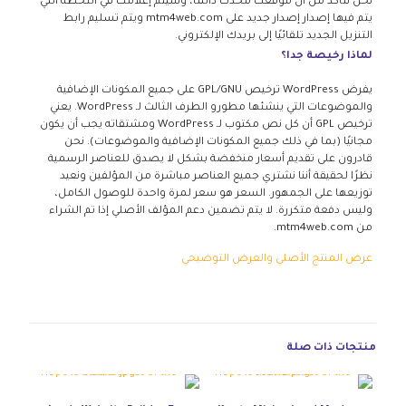
نحن نتأكد من أن موقعك محدث دائمًا، وسيتم إعلامك في اللحظة التي
يتم فيها إصدار إصدار جديد على mtm4web.com ويتم تسليم رابط
التنزيل الجديد تلقائيًا إلى بريدك الإلكتروني.
لماذا رخيصة جدا؟
يفرض WordPress ترخيص GPL/GNU على جميع المكونات الإضافية
والموضوعات التي ينشئها مطورو الطرف الثالث لـ WordPress. يعني
ترخيص GPL أن كل نص مكتوب لـ WordPress ومشتقاته يجب أن يكون
مجانيًا (بما في ذلك جميع المكونات الإضافية والموضوعات). نحن
قادرون على تقديم أسعار منخفضة بشكل لا يصدق للعناصر الرسمية
نظرًا لحقيقة أننا نشتري جميع العناصر مباشرة من المؤلفين ونعيد
توزيعها على الجمهور. السعر هو سعر لمرة واحدة للوصول الكامل،
وليس دفعة متكررة. لا يتم تضمين دعم المؤلف الأصلي إذا تم الشراء
من mtm4web.com.
عرض المنتج الأصلي والعرض التوضيحي
منتجات ذات صلة