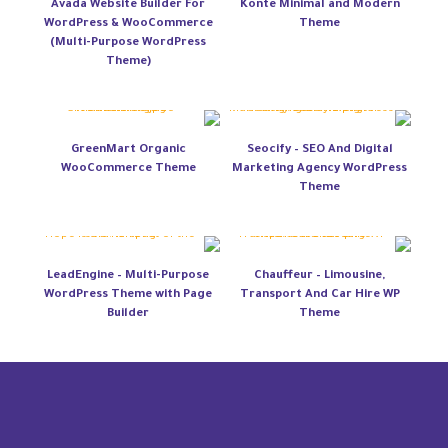
Avada Website Builder For
Konte Minimal and Modern
WordPress & WooCommerce
Theme
(Multi-Purpose WordPress
Theme)
GreenMart Organic
Seocify – SEO And Digital
WooCommerce Theme
Marketing Agency WordPress
Theme
LeadEngine – Multi-Purpose
Chauffeur – Limousine,
WordPress Theme with Page
Transport And Car Hire WP
Builder
Theme