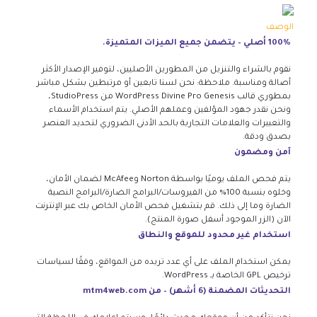
الوصف
100% أصلي – يتضمن جميع الميزات المتميزة.
نقوم بالشراء والتنزيل من المطورين الأصليين، لتوفير الإصدار الأكثر
أصالة ومناسبة. ملاحظة: نحن لسنا تابعين أو مرتبطين بشكل مباشر
بمطوري قالب WordPress Divine Pro Genesis من StudioPress،
ونحن نقدر جهود المؤلفين وعملهم الأصلي. يتم استخدام الأسماء
والتعبيرات والعلامات التجارية بالحد الأدنى الضروري لتحديد العنصر
بصدق ودقة.
آمن ومضمون
يتم فحص الملف يوميًا بواسطة Norton وMcAfee لضمان الأمان،
وخلوه بنسبة 100% من الفيروسات/البرامج الضارة/البرامج النصية
الضارة وما إلى ذلك. قم بتشغيل فحص الأمان الخاص بك عبر الإنترنت
الآن (الزر الموجود أسفل صورة المنتج).
استخدام غير محدود للموقع والنطاق
يمكن استخدام الملف على أي عدد تريده من المواقع، وفقًا لسياسات
ترخيص GPL الخاصة بـ WordPress.
التحديثات المضمنة (6 أشهر) – من mtm4web.com