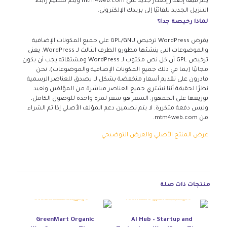
يتم فيها إصدار إصدار جديد على mtm4web.com ويتم تسليم رابط
التنزيل الجديد تلقائيًا إلى بريدك الإلكتروني.
لماذا رخيصة جدا؟
يفرض WordPress ترخيص GPL/GNU على جميع المكونات الإضافية
والموضوعات التي ينشئها مطورو الطرف الثالث لـ WordPress. يعني
ترخيص GPL أن كل نص مكتوب لـ WordPress ومشتقاته يجب أن يكون
مجانيًا (بما في ذلك جميع المكونات الإضافية والموضوعات). نحن
قادرون على تقديم أسعار منخفضة بشكل لا يصدق للعناصر الرسمية
نظرًا لحقيقة أننا نشتري جميع العناصر مباشرة من المؤلفين ونعيد
توزيعها على الجمهور. السعر هو سعر لمرة واحدة للوصول الكامل،
وليس دفعة متكررة. لا يتم تضمين دعم المؤلف الأصلي إذا تم الشراء
من mtm4web.com.
عرض المنتج الأصلي والعرض التوضيحي
منتجات ذات صلة
GreenMart Organic
AI Hub – Startup and