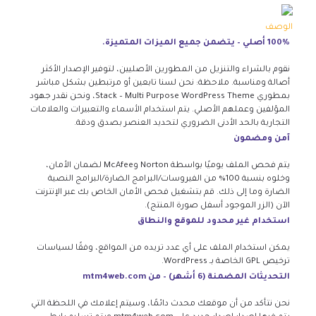
الوصف
100% أصلي – يتضمن جميع الميزات المتميزة.
نقوم بالشراء والتنزيل من المطورين الأصليين، لتوفير الإصدار الأكثر
أصالة ومناسبة. ملاحظة: نحن لسنا تابعين أو مرتبطين بشكل مباشر
بمطوري Stack – Multi Purpose WordPress Theme، ونحن نقدر جهود
المؤلفين وعملهم الأصلي. يتم استخدام الأسماء والتعبيرات والعلامات
التجارية بالحد الأدنى الضروري لتحديد العنصر بصدق ودقة.
آمن ومضمون
يتم فحص الملف يوميًا بواسطة Norton وMcAfee لضمان الأمان،
وخلوه بنسبة 100% من الفيروسات/البرامج الضارة/البرامج النصية
الضارة وما إلى ذلك. قم بتشغيل فحص الأمان الخاص بك عبر الإنترنت
الآن (الزر الموجود أسفل صورة المنتج).
استخدام غير محدود للموقع والنطاق
يمكن استخدام الملف على أي عدد تريده من المواقع، وفقًا لسياسات
ترخيص GPL الخاصة بـ WordPress.
التحديثات المضمنة (6 أشهر) – من mtm4web.com
نحن نتأكد من أن موقعك محدث دائمًا، وسيتم إعلامك في اللحظة التي