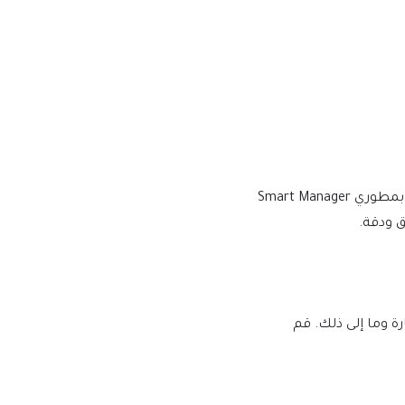
نقوم بالشراء والتنزيل من المطورين الأصليين، لتوفير الإصدار الأكثر أصالة ومناسبة. ملاحظة: نحن لسنا تابعين أو مرتبطين بشكل مباشر بمطوري Smart Manager
لبرامج النصية الضارة وما إلى ذلك. قم