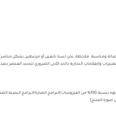
يتم فحص الملف يوميًا بواسطة Norton وMcAfee لضمان الأمان، وخلوه بنسبة 100% من الفيروسات/البرامج الضارة/ا
 صورة المنتج).