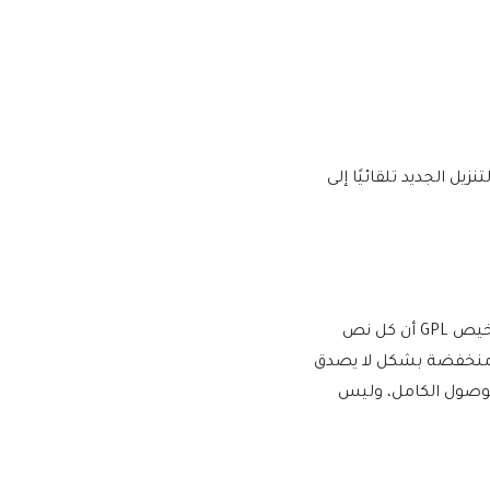
يها إصدار إصدار جديد على mtm4web.com ويتم تسليم رابط التنزيل الجديد تلقائيًا إلى
يفرض WordPress ترخيص GPL/GNU على جميع المكونات الإضافية والموضوعات التي ينشئها مطورو الطرف الثالث لـ WordPress. يعني ترخيص GPL أن كل نص
أسعار منخفضة بشكل لا يصدق
للوصول الكامل، وليس