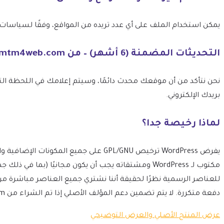
يمكن استخدام الملف على أي عدد تريده من المواقع، وفقًا لسياسات ترخيص GPL الخاصة بـ 
التحديثات المضمنة (6 أشهر) – من mtm4web.com
بريدك الإلكتروني.
لماذا رخيصة جدا؟
مكتوب لـ WordPress ومشتقاته يجب أن يكون مجانيًا 
للعناصر الرسمية نظرًا لحقيقة أننا نشتري جميع العناصر مباشرة م
دفعة متكررة. لا يتم تضمين دعم المؤلف الأصلي إذا تم الشراء من mtm4web.com.
عرض المنتج الأصلي والعرض التوضيحي