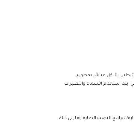
أو مرتبطين بشكل مباشر بمطوري
در جهود المؤلفين وعملهم الأصلي. يتم استخدام الأسماء والتعبيرات
لوه بنسبة 100% من الفيروسات/البرامج الضارة/البرامج النصية الضارة وما إلى ذلك.