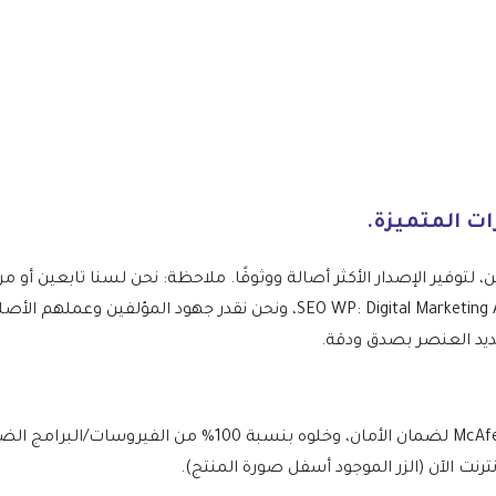
ن، لتوفير الإصدار الأكثر أصالة ووثوقًا. ملاحظة: نحن لسنا تابعين 
موضوعات SEO WP: Digital Marketing Agency & Social Media Company، ونحن نق
حديد العنصر بصدق ودقة.
يتم فحص الملف يوميًا بواسطة Norton وMcAfee لضمان الأمان، وخ
نت الآن (الزر الموجود أسفل صورة المنتج).