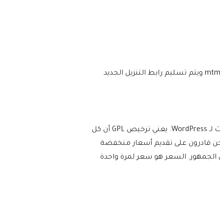
نحن نتأكد من أن موقعك محدث دائمًا، وسيتم إعلامك في اللحظة التي يتم فيها إصدار إصدار جديد على mtm4web.com ويتم تسليم رابط التنزيل الجديد
يفرض WordPress ترخيص GPL/GNU على جميع المكونات الإضافية والموضوعات التي ينشئها مطورو الطرف الثالث لـ WordPress. يعني ترخيص GPL أن كل
عات). نحن قادرون على تقديم أسعار منخفضة
 الجمهور. السعر هو سعر لمرة واحدة