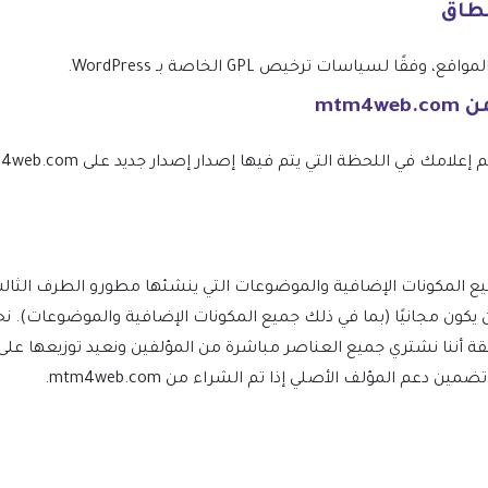
نطاق
 لسياسات ترخيص GPL الخاصة بـ WordPress.
W ومشتقاته يجب أن يكون مجانيًا (بما في ذلك جميع المكونات الإضافية والموضو
ة أننا نشتري جميع العناصر مباشرة من المؤلفين ونعيد توزيعها على
دعم المؤلف الأصلي إذا تم الشراء من mtm4web.com.