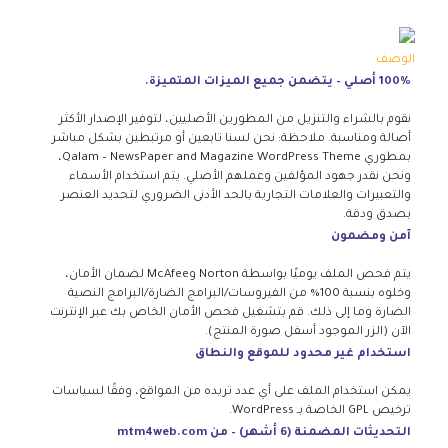
الوصف
100% أصلي – يتضمن جميع الميزات المتميزة.
نقوم بالشراء والتنزيل من المطورين الأصليين، لتوفير الإصدار الأكثر
أصالة ومناسبة. ملاحظة: نحن لسنا تابعين أو مرتبطين بشكل مباشر
بمطوري Qalam – NewsPaper and Magazine WordPress Theme،
ونحن نقدر جهود المؤلفين وعملهم الأصلي. يتم استخدام الأسماء
والتعبيرات والعلامات التجارية بالحد الأدنى الضروري لتحديد العنصر
بصدق ودقة.
آمن ومضمون
يتم فحص الملف يوميًا بواسطة Norton وMcAfee لضمان الأمان،
وخلوه بنسبة 100% من الفيروسات/البرامج الضارة/البرامج النصية
الضارة وما إلى ذلك. قم بتشغيل فحص الأمان الخاص بك عبر الإنترنت
الآن (الزر الموجود أسفل صورة المنتج).
استخدام غير محدود للموقع والنطاق
يمكن استخدام الملف على أي عدد تريده من المواقع، وفقًا لسياسات
ترخيص GPL الخاصة بـ WordPress.
التحديثات المضمنة (6 أشهر) – من mtm4web.com