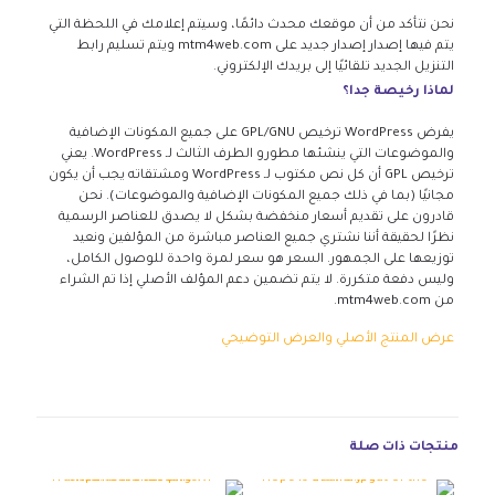
نحن نتأكد من أن موقعك محدث دائمًا، وسيتم إعلامك في اللحظة التي
يتم فيها إصدار إصدار جديد على mtm4web.com ويتم تسليم رابط
التنزيل الجديد تلقائيًا إلى بريدك الإلكتروني.
لماذا رخيصة جدا؟
يفرض WordPress ترخيص GPL/GNU على جميع المكونات الإضافية
والموضوعات التي ينشئها مطورو الطرف الثالث لـ WordPress. يعني
ترخيص GPL أن كل نص مكتوب لـ WordPress ومشتقاته يجب أن يكون
مجانيًا (بما في ذلك جميع المكونات الإضافية والموضوعات). نحن
قادرون على تقديم أسعار منخفضة بشكل لا يصدق للعناصر الرسمية
نظرًا لحقيقة أننا نشتري جميع العناصر مباشرة من المؤلفين ونعيد
توزيعها على الجمهور. السعر هو سعر لمرة واحدة للوصول الكامل،
وليس دفعة متكررة. لا يتم تضمين دعم المؤلف الأصلي إذا تم الشراء
من mtm4web.com.
عرض المنتج الأصلي والعرض التوضيحي
منتجات ذات صلة