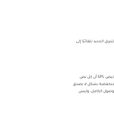
يها إصدار إصدار جديد على mtm4web.com ويتم تسليم رابط التنزيل الجديد تلقائيًا إلى
يفرض WordPress ترخيص GPL/GNU على جميع المكونات الإضافية والموضوعات التي ينشئها مطورو الطرف الثالث لـ WordPress. يعني ترخيص GPL أن كل نص
أسعار منخفضة بشكل لا يصدق
للوصول الكامل، وليس