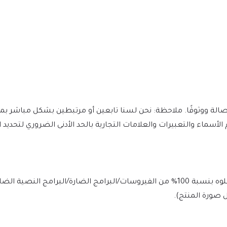
يتم فحص الملف يوميًا بواسطة Norton وMcAfee لضمان الأمان، وخلوه بنسبة 100% من الفيروسات/البرامج الضارة/ا
 صورة المنتج).