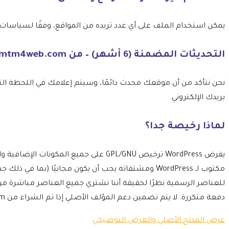
يمكن استخدام الملف على أي عدد تريده من المواقع، وفقًا لسياسات ترخيص GPL الخاصة بـ 
التحديثات المضمنة (6 أشهر) – من mtm4web.com
بريدك الإلكتروني.
لماذا رخيصة جدا؟
مكتوب لـ WordPress ومشتقاته يجب أن يكون مجانيًا 
للعناصر الرسمية نظرًا لحقيقة أننا نشتري جميع العناصر مباشرة م
دفعة متكررة. لا يتم تضمين دعم المؤلف الأصلي إذا تم الشراء من mtm4web.com.
عرض المنتج الأصلي والعرض التوضيحي