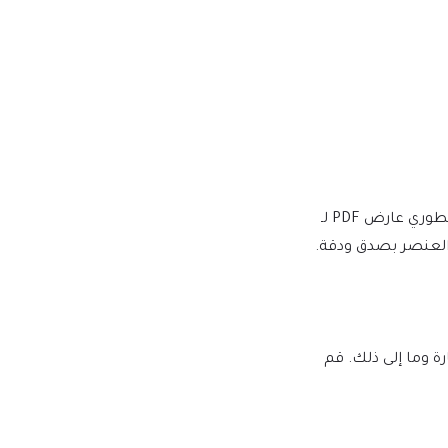
نقوم بالشراء والتنزيل من المطورين الأصليين، لتوفير الإصدار الأكثر أصالة ووثوقًا. ملاحظة: نحن لسنا تابعين أو مرتبطين بشكل مباشر بمطوري عارض PDF لـ
لبرامج النصية الضارة وما إلى ذلك. قم