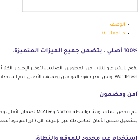
الوصف
مراجعات
0
100% أصلي – يتضمن جميع الميزات المتميزة.
WordPress، ونحن نقدر جهود المؤلفين وعملهم الأصلي. يتم استخدام الأسماء والتعبيرات والعلامات التجارية بالحد الأدنى الضروري لتحديد العنصر بصدق ودقة.
آمن ومضمون
بتشغيل فحص الأمان الخاص بك عبر الإنترنت الآن (الزر الموجود أسفل
استخدام غير محدود للموقع والنطاق