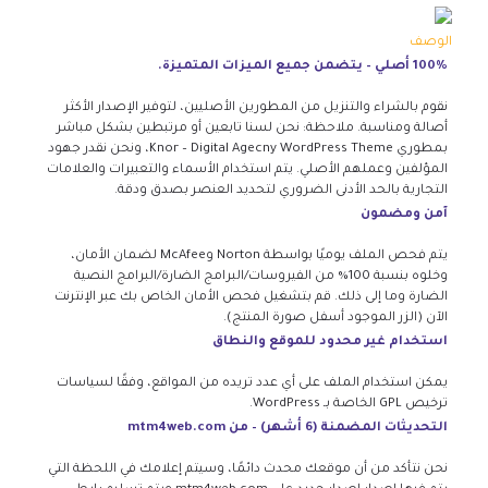
الوصف
100% أصلي – يتضمن جميع الميزات المتميزة.
نقوم بالشراء والتنزيل من المطورين الأصليين، لتوفير الإصدار الأكثر
أصالة ومناسبة. ملاحظة: نحن لسنا تابعين أو مرتبطين بشكل مباشر
بمطوري Knor – Digital Agecny WordPress Theme، ونحن نقدر جهود
المؤلفين وعملهم الأصلي. يتم استخدام الأسماء والتعبيرات والعلامات
التجارية بالحد الأدنى الضروري لتحديد العنصر بصدق ودقة.
آمن ومضمون
يتم فحص الملف يوميًا بواسطة Norton وMcAfee لضمان الأمان،
وخلوه بنسبة 100% من الفيروسات/البرامج الضارة/البرامج النصية
الضارة وما إلى ذلك. قم بتشغيل فحص الأمان الخاص بك عبر الإنترنت
الآن (الزر الموجود أسفل صورة المنتج).
استخدام غير محدود للموقع والنطاق
يمكن استخدام الملف على أي عدد تريده من المواقع، وفقًا لسياسات
ترخيص GPL الخاصة بـ WordPress.
التحديثات المضمنة (6 أشهر) – من mtm4web.com
نحن نتأكد من أن موقعك محدث دائمًا، وسيتم إعلامك في اللحظة التي