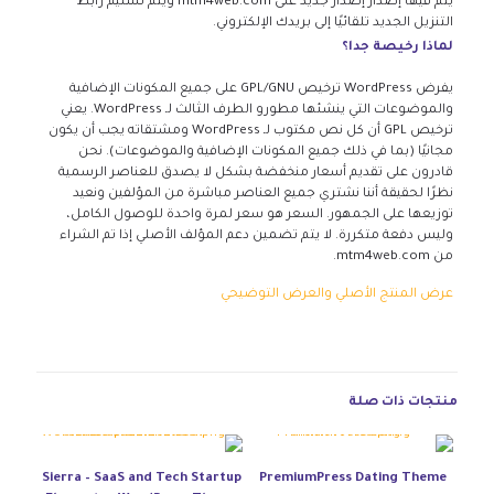
يتم فيها إصدار إصدار جديد على mtm4web.com ويتم تسليم رابط
التنزيل الجديد تلقائيًا إلى بريدك الإلكتروني.
لماذا رخيصة جدا؟
يفرض WordPress ترخيص GPL/GNU على جميع المكونات الإضافية
والموضوعات التي ينشئها مطورو الطرف الثالث لـ WordPress. يعني
ترخيص GPL أن كل نص مكتوب لـ WordPress ومشتقاته يجب أن يكون
مجانيًا (بما في ذلك جميع المكونات الإضافية والموضوعات). نحن
قادرون على تقديم أسعار منخفضة بشكل لا يصدق للعناصر الرسمية
نظرًا لحقيقة أننا نشتري جميع العناصر مباشرة من المؤلفين ونعيد
توزيعها على الجمهور. السعر هو سعر لمرة واحدة للوصول الكامل،
وليس دفعة متكررة. لا يتم تضمين دعم المؤلف الأصلي إذا تم الشراء
من mtm4web.com.
عرض المنتج الأصلي والعرض التوضيحي
منتجات ذات صلة
Sierra – SaaS and Tech Startup
PremiumPress Dating Theme