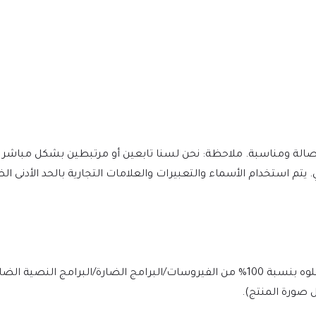
مؤلفين وعملهم الأصلي. يتم استخدام الأسماء والتعبيرات والعلامات التجارية بالحد الأ
يتم فحص الملف يوميًا بواسطة Norton وMcAfee لضمان الأمان، وخلوه بنسبة 100% من الفيروسات/البرامج الضارة/ا
 صورة المنتج).