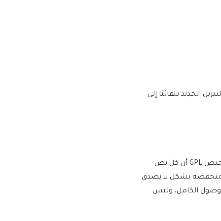
يها إصدار إصدار جديد على mtm4web.com ويتم تسليم رابط التنزيل الجديد تلقائيًا إلى
يفرض WordPress ترخيص GPL/GNU على جميع المكونات الإضافية والموضوعات التي ينشئها مطورو الطرف الثالث لـ WordPress. يعني ترخيص GPL أن كل نص
أسعار منخفضة بشكل لا يصدق
للوصول الكامل، وليس