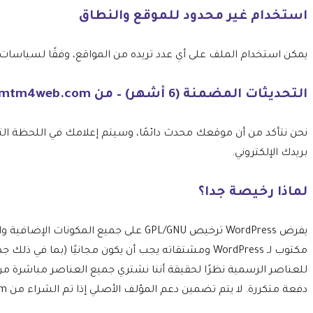
استخدام غير محدود للموقع والنطاق
يمكن استخدام الملف على أي عدد تريده من المواقع، وفقًا لسياسات ترخيص GPL الخاصة بـ 
التحديثات المضمنة (6 أشهر) – من mtm4web.com
بريدك الإلكتروني.
لماذا رخيصة جدا؟
مكتوب لـ WordPress ومشتقاته يجب أن يكون مجانيًا 
للعناصر الرسمية نظرًا لحقيقة أننا نشتري جميع العناصر مباشرة م
دفعة متكررة. لا يتم تضمين دعم المؤلف الأصلي إذا تم الشراء من mtm4web.com.