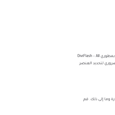
نقوم بالشراء والتنزيل من المطورين الأصليين، لتوفير الإصدار الأكثر أصالة ومناسبة. ملاحظة: نحن لسنا تابعين أو مرتبطين بشكل مباشر بمطوري DiviFlash – All
دنى الضروري لتحديد العنصر
لبرامج النصية الضارة وما إلى ذلك. قم